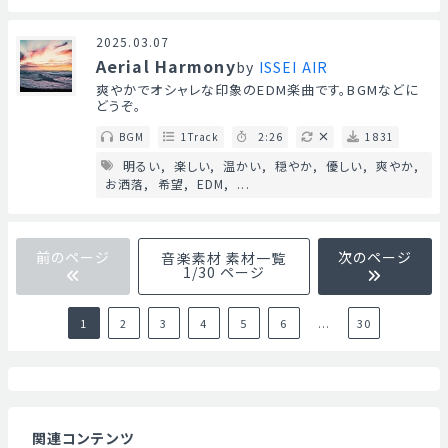
Mute
2025.03.07
Aerial Harmony
by
ISSEI AIR
爽やかでオシャレな印象のEDM楽曲です。BGMなどに
どうぞ。
BGM
1Track
2:26
1831
明るい
楽しい
温かい
穏やか
優しい
爽やか
お洒落
希望
EDM
...
前のページ
次のページ
音楽素材 素材一覧
1/30 ページ
1
2
3
4
5
6
...
30
関連コンテンツ