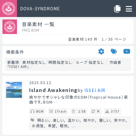
DOVA-SYNDROME
音楽素材 一覧
FREE BGM
音楽素材 149 件 1／30 ページ
検索条件
新着順
素材指定なし
時間指定なし
ループ 指定なし
作曲者
「ISSEI AIR」
2025.03.12
Island Awakening
by
ISSEI AIR
爽やかでオシャレな印象のEDM（Tropical House）楽
曲です。BGM…
BGM
1Track
2:58
3757
明るい
楽しい
温かい
穏やか
優しい
爽やか
お洒落
希望
軽快
...