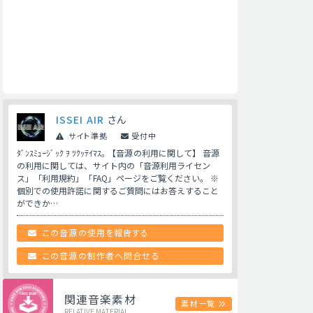
ISSEI AIR
さん
サイト準拠
受付中
ﾀﾞﾝｽﾐｭｰｼﾞｯｸ ｦ ﾂｸｯﾃｲﾏｽ｡ 【音源の利用に関して】 音源
の利用に関しては、サイト内の「音源利用ライセン
ス」「利用規約」「FAQ」ページをご覧ください。 ※
個別での使用許諾に関するご質問にはお答えすること
ができか…
この音源の使用を報告する
この音源の制作者へ問合せる
関連音楽素材
素材一覧
RELATIVE MATERIAL