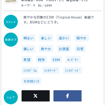
ループ
：
DL
：
1099
爽やかな印象のEDM（Tropical House）楽曲で
コメント
す。BGMなどにどうぞ。
明るい
楽しい
温かい
穏やか
検索タグ
優しい
爽やか
お洒落
日常
希望
軽快
EDM
A.ｷﾞﾀｰ
ｼﾝｾﾄﾞﾗﾑ
ｼﾝｾﾘｰﾄﾞ
ｼﾝｾﾊﾟｯﾄﾞ
その他ｼﾝｾ
シェア