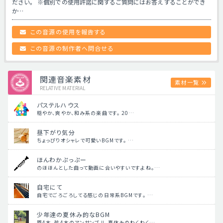
ださい。 ※個別での使用許諾に関するご質問にはお答えすることができ
か…
この音源の使用を報告する
この音源の制作者へ問合せる
関連音楽素材
素材一覧
RELATIVE MATERIAL
パステルハウス
穏やか、爽やか、和み系の楽曲です。 20…
昼下がり気分
ちょっぴりオシャレで可愛いBGMです。 …
ほんわかぷっぷー
のほほんとした曲って動画に合いやすいですよね。…
自宅にて
自宅でごろごろしてる感じの日常系BGMです。 …
少年達の夏休み的なBGM
管4本、弦4本のアンサンブル。夏休みのわくわく…