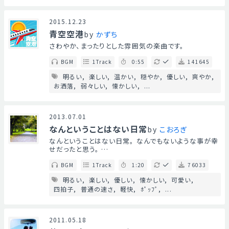
2015.12.23
青空空港
by
かずち
さわやか、まったりとした雰囲気の楽曲です。
BGM
1Track
0:55
141645
明るい
楽しい
温かい
穏やか
優しい
爽やか
お洒落
弱々しい
懐かしい
...
2013.07.01
なんということはない日常
by
こおろぎ
なんということはない日常。 なんでもないような事が幸
せだったと思う。 …
BGM
1Track
1:20
76033
明るい
楽しい
優しい
懐かしい
可愛い
四拍子
普通の速さ
軽快
ﾎﾟｯﾌﾟ
...
2011.05.18