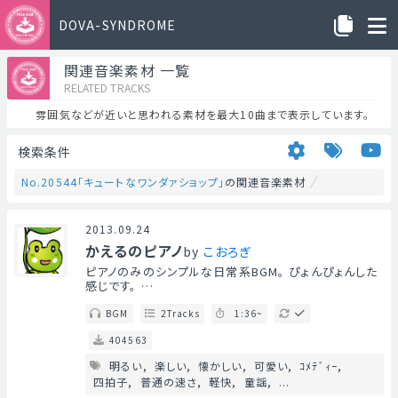
DOVA-SYNDROME
関連音楽素材 一覧
RELATED TRACKS
雰囲気などが近いと思われる素材を最大10曲まで表示しています。
検索条件
No.20544「キュートなワンダァショップ」
の関連音楽素材
2013.09.24
かえるのピアノ
by
こおろぎ
ピアノのみのシンプルな日常系BGM。 ぴょんぴょんした
感じです。 …
BGM
2Tracks
1:36~
404563
明るい
楽しい
懐かしい
可愛い
ｺﾒﾃﾞｨｰ
四拍子
普通の速さ
軽快
童謡
...