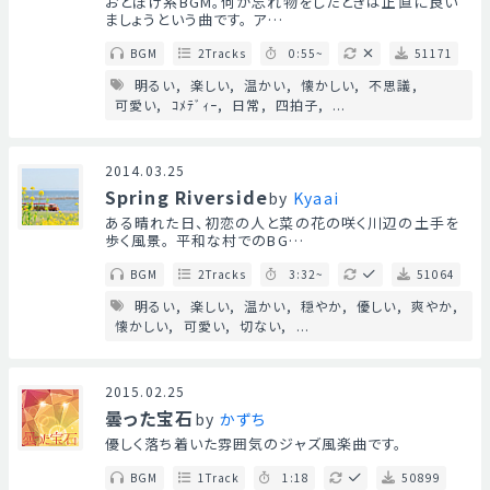
おとぼけ系BGM。何か忘れ物をしたときは正直に良い
ましょうという曲です。 ア…
BGM
2Tracks
0:55~
51171
明るい
楽しい
温かい
懐かしい
不思議
可愛い
ｺﾒﾃﾞｨｰ
日常
四拍子
...
2014.03.25
Spring Riverside
by
Kyaai
ある晴れた日、初恋の人と菜の花の咲く川辺の土手を
歩く風景。 平和な村でのBG…
BGM
2Tracks
3:32~
51064
明るい
楽しい
温かい
穏やか
優しい
爽やか
懐かしい
可愛い
切ない
...
2015.02.25
曇った宝石
by
かずち
優しく落ち着いた雰囲気のジャズ風楽曲です。
BGM
1Track
1:18
50899