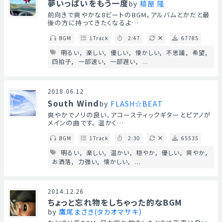
夢いっぱいをもう一度
by
稿屋 隆
前向きで爽やかな8ビートのBGM。アルバムとかだと最
後の方に持ってきたくなるよ…
BGM
1Track
2:47
67785
明るい
楽しい
優しい
懐かしい
不思議
希望
四拍子
一部速い
一部遅い
...
2018.06.12
South Wind
by
FLASH☆BEAT
爽やかでノリの良い、アコースティックギターとピアノが
メインの曲です。 温かく…
BGM
1Track
2:30
65535
明るい
楽しい
温かい
穏やか
優しい
爽やか
お洒落
力強い
懐かしい
...
2014.12.26
ちょっと忘れ物をしちゃった的なBGM
by
鷹尾まさき(タカオマサキ)