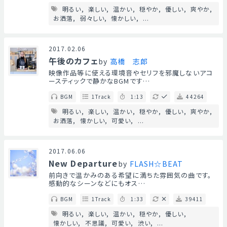
明るい
楽しい
温かい
穏やか
優しい
爽やか
お洒落
弱々しい
懐かしい
...
2017.02.06
午後のカフェ
by
高橋 志郎
映像作品等に使える環境音やセリフを邪魔しないアコ
ースティックで静かなBGMです…
BGM
1Track
1:13
44264
明るい
楽しい
温かい
穏やか
優しい
爽やか
お洒落
懐かしい
可愛い
...
2017.06.06
New Departure
by
FLASH☆BEAT
前向きで温かみのある希望に満ちた雰囲気の曲です。
感動的なシーンなどにもオス…
BGM
1Track
1:33
39411
明るい
楽しい
温かい
穏やか
優しい
懐かしい
不思議
可愛い
渋い
...