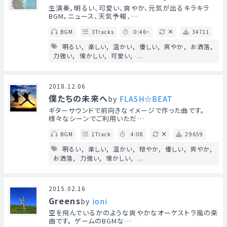
生演奏。明るい、可愛い、爽やか、元気が出るキラキラ
BGM。ニュース、天気予報、…
BGM
3Tracks
0:46~
34711
明るい
楽しい
温かい
優しい
爽やか
お洒落
力強い
懐かしい
可愛い
...
2018.12.06
僕たちの未来へ
by
FLASH☆BEAT
ギターサウンドで前向きなイメージで作った曲です。
様々なシーンでご利用いただ…
BGM
1Track
4:08
29659
明るい
楽しい
温かい
穏やか
優しい
爽やか
お洒落
力強い
懐かしい
...
2015.02.16
Greens
by
ioni
空を飛んでいるかのような爽やかなオーケストラ風の楽
曲です。 ゲームのBGMな…