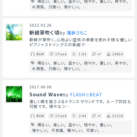
明るい
楽しい
温かい
穏やか
優しい
爽やか
お洒落
力強い
懐かしい
...
2022.03.26
新緑芽吹く頃
by
蒲鉾さちこ
新緑が芽吹く、心地よい空気の季節を思わす様な優しい
ピアノ＋ストリングスの楽曲で…
BGM
1Track
1:43
26614
明るい
楽しい
温かい
穏やか
優しい
爽やか
お洒落
力強い
懐かしい
...
2017.06.08
Sound Wave
by
FLASH☆BEAT
激しく魂を揺さぶるトランスサウンドです。 ループ対応も
可能です。 様々なシ…
BGM
1Track
2:44
21156
明るい
楽しい
温かい
穏やか
優しい
懐かしい
不思議
騒々しい
可愛い
...