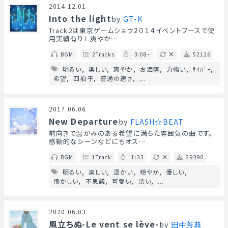
2014.12.01
Into the light
by
GT-K
Track2は東京ゲームショウ２０１４イベントブースで使
用実績有り！ 爽やか…
BGM
2Tracks
3:08~
52126
明るい
楽しい
爽やか
お洒落
力強い
ｻｲﾊﾞｰ
希望
四拍子
普通の速さ
...
2017.06.06
New Departure
by
FLASH☆BEAT
前向きで温かみのある希望に満ちた雰囲気の曲です。
感動的なシーンなどにもオス…
BGM
1Track
1:33
39390
明るい
楽しい
温かい
穏やか
優しい
懐かしい
不思議
可愛い
渋い
...
2020.06.03
風立ちぬ-Le vent se lève-
by
田中芳典