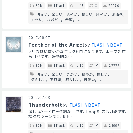
BGM
1Track
1:45
29076
明るい
楽しい
穏やか
優しい
爽やか
お洒落
力強い
ﾌｧﾝﾀｼﾞｰ
希望
...
2017.06.07
Feather of the Angel
by
FLASH☆BEAT
ノリの良い爽やかなエレクトロになります。 ループ対応
も可能です。 感動的な…
BGM
1Track
1:13
27777
明るい
楽しい
温かい
穏やか
優しい
懐かしい
不思議
騒々しい
可愛い
...
2017.07.03
Thunderbolt
by
FLASH☆BEAT
激しいハードロック調な曲です。 Loop対応も可能です。
様々なシーンでご利用…
BGM
1Track
1:11
26997