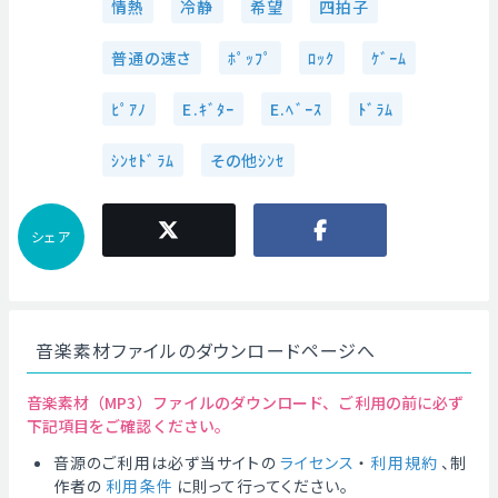
情熱
冷静
希望
四拍子
普通の速さ
ﾎﾟｯﾌﾟ
ﾛｯｸ
ｹﾞｰﾑ
ﾋﾟｱﾉ
E.ｷﾞﾀｰ
E.ﾍﾞｰｽ
ﾄﾞﾗﾑ
ｼﾝｾﾄﾞﾗﾑ
その他ｼﾝｾ
シェア
音楽素材ファイルのダウンロードページへ
音楽素材（MP3）ファイルのダウンロード、ご利用の前に必ず
下記項目をご確認ください。
音源のご利用は必ず当サイトの
ライセンス
・
利用規約
、制
作者の
利用条件
に則って行ってください。