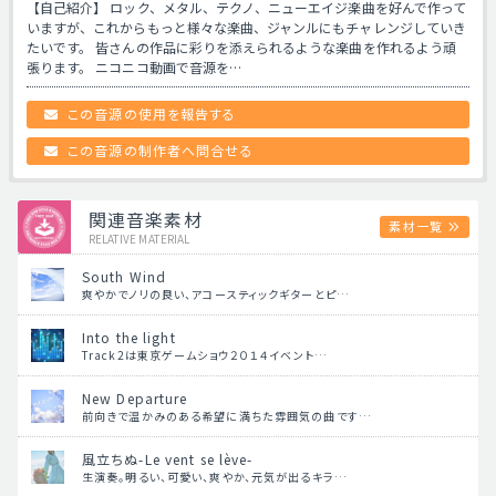
【自己紹介】 ロック、メタル、テクノ、ニューエイジ楽曲を好んで作って
いますが、これからもっと様々な楽曲、ジャンルにもチャレンジしていき
たいです。 皆さんの作品に彩りを添えられるような楽曲を作れるよう頑
張ります。 ニコニコ動画で音源を…
この音源の使用を報告する
この音源の制作者へ問合せる
関連音楽素材
素材一覧
RELATIVE MATERIAL
South Wind
爽やかでノリの良い、アコースティックギターとピ…
Into the light
Track2は東京ゲームショウ２０１４イベント…
New Departure
前向きで温かみのある希望に満ちた雰囲気の曲です…
風立ちぬ-Le vent se lève-
生演奏。明るい、可愛い、爽やか、元気が出るキラ…