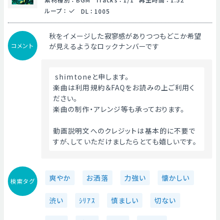
ループ
：
DL
：
1005
秋をイメージした寂寥感がありつつもどこか希望
コメント
が見えるようなロックナンバーです
 shimtoneと申します。
楽曲は利用規約＆FAQをお読みの上ご利用く
ださい。
楽曲の制作・アレンジ等も承っております。
動画説明文へのクレジットは基本的に不要で
すが、していただけましたらとても嬉しいです。 
爽やか
お洒落
力強い
懐かしい
検索タグ
渋い
ｼﾘｱｽ
慎ましい
切ない