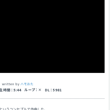
written by
ハモおた
ループ
：
生時間
：
5:44
DL
：
5981
というコンセプトで作曲した、