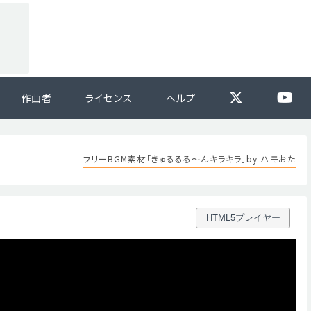
作曲者
ライセンス
ヘルプ
フリーBGM素材「きゅるるる～んキラキラ」by ハモおた
HTML5プレイヤー