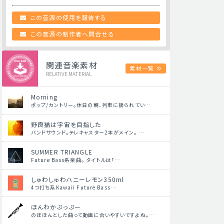
この音源の使用を報告する
この音源の制作者へ問合せる
関連音楽素材
素材一覧
RELATIVE MATERIAL
Morning
ポップ/カントリー。休日の朝、列車に揺られてい…
野良猫は宇宙を目指した
バンドサウンド。テレキャスター2本がメイン。 …
SUMMER TRIANGLE
Future Bass系楽曲。 タイトルは「…
しゅわしゅわハニーレモン350ml
4つ打ち系Kawaii Future Bass…
ほんわかぷっぷー
のほほんとした曲って動画に合いやすいですよね。…