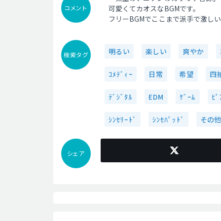
コメント
可愛くてカオスなBGMです。
フリーBGMでここまで派手で激し
明るい
楽しい
爽やか
検索タグ
ｺﾒﾃﾞｨｰ
日常
希望
四
ﾃﾞｼﾞﾀﾙ
EDM
ｹﾞｰﾑ
ﾋﾟ
ｼﾝｾﾘｰﾄﾞ
ｼﾝｾﾊﾟｯﾄﾞ
その他
シェア