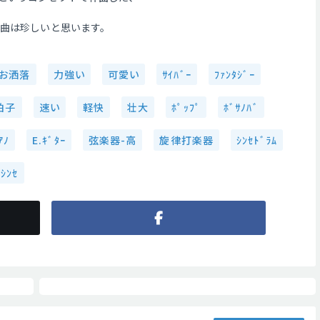
い曲は珍しいと思います。
お洒落
力強い
可愛い
ｻｲﾊﾞｰ
ﾌｧﾝﾀｼﾞｰ
拍子
速い
軽快
壮大
ﾎﾟｯﾌﾟ
ﾎﾞｻﾉﾊﾞ
ｱﾉ
E.ｷﾞﾀｰ
弦楽器-高
旋律打楽器
ｼﾝｾﾄﾞﾗﾑ
ｼﾝｾ