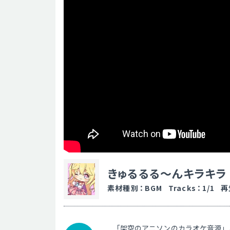
きゅるるる～んキラキラ
素材種別
：
BGM
Tracks
：
1/1
再
「架空のアニソンのカラオケ音源」