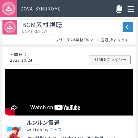
DOVA-SYNDROME
BGM素材視聴
BGM PREVIEW
フリーBGM素材「ルンルン雪道」by キュス
公開日
：
2022.10.24
HTML5プレイヤー
ルンルン雪道
written by
キュス
素材種別
：
BGM
Tracks
：
1/1
再生時間
：
1:54