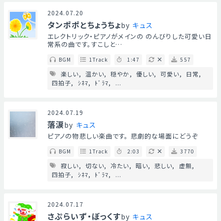
2024.07.20
タンポポとちょうちょ
by
キュス
エレクトリック・ピアノがメインの のんびりした可愛い日
常系の曲です。すこしと…
BGM
1Track
1:47
557
楽しい
温かい
穏やか
優しい
可愛い
日常
四拍子
ｼﾈﾏ
ﾄﾞﾗﾏ
...
2024.07.19
落涙
by
キュス
ピアノの物悲しい楽曲です。 悲劇的な場面にどうぞ
BGM
1Track
2:03
3770
寂しい
切ない
冷たい
暗い
悲しい
虚無
四拍子
ｼﾈﾏ
ﾄﾞﾗﾏ
...
2024.07.17
さぷらいず・ぼっくす
by
キュス