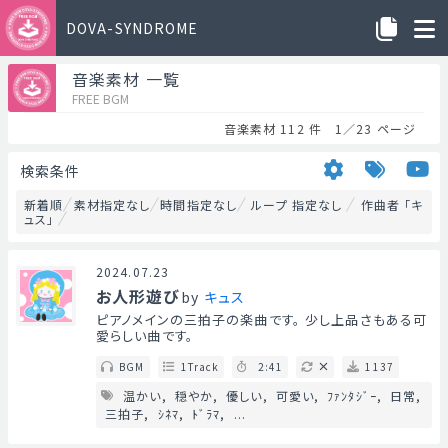
DOVA-SYNDROME
音楽素材 一覧
FREE BGM
音楽素材 112 件 1／23 ページ
検索条件
新着順
素材指定なし
時間指定なし
ループ 指定なし
作曲者 「キ
ュス」
2024.07.23
お人形遊び
by
キュス
ピアノメインの三拍子の楽曲です。 少し上品さもある可
愛らしい曲です。
BGM
1Track
2:41
1137
温かい
穏やか
優しい
可愛い
ﾌｧﾝﾀｼﾞｰ
日常
三拍子
ｼﾈﾏ
ﾄﾞﾗﾏ
...