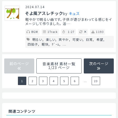
Mute
2024.07.14
そよ風アスレチック
by
キュス
軽やかで明るい曲です。子供が遊びまわってる感じをイ
メージして作りました。 活…
BGM
1Track
1:27
1193
明るい
楽しい
爽やか
可愛い
日常
希望
四拍子
軽快
ｹﾞｰﾑ
...
前のページ
次のページ
音楽素材 素材一覧
1/23 ページ
1
2
3
4
5
6
...
23
関連コンテンツ