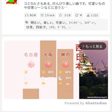
コミカルさもある、のんびり楽しい曲です。 可愛いもの
や日常シーンなどに合うと…
BGM
1Track
3:18
1221
明るい
楽しい
可愛い
ﾌｧﾝﾀｼﾞｰ
ｺﾒﾃﾞｨｰ
日常
四拍子
ｼﾈﾏ
ﾄﾞﾗﾏ
...
もっと見る
arrow_forward_ios
Powered by 
GliaStudios