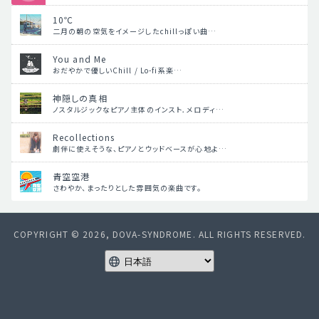
10℃
二月の朝の空気をイメージしたchillっぽい曲…
You and Me
おだやかで優しいChill / Lo-fi系楽…
神隠しの真相
ノスタルジックなピアノ主体のインスト．メロディ…
Recollections
劇伴に使えそうな、ピアノとウッドベースが心地よ…
青空空港
さわやか、まったりとした雰囲気の楽曲です。
COPYRIGHT © 2026, DOVA-SYNDROME. ALL RIGHTS RESERVED.