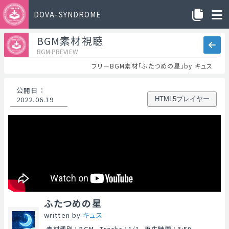
DOVA-SYNDROME
BGM素材視聴
BGM PREVIEW
フリーBGM素材「ふたつめの星」by キュス
公開日
：
2022.06.19
HTML5プレイヤー
ふたつめの星
written by
キュス
素材種別
：
BGM
Tracks
：
1/1
再生時間
：
3:50