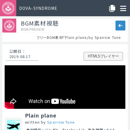
DOVA-SYNDROME
BGM素材視聴
BGM PREVIEW
フリーBGM素材「Plain plane」by Sparrow Tune
公開日
：
2019.08.17
HTML5プレイヤー
Plain plane
written by
Sparrow Tune
素材種別
：
ジングル
Tracks
：
1/1
再生時間
：
0:13