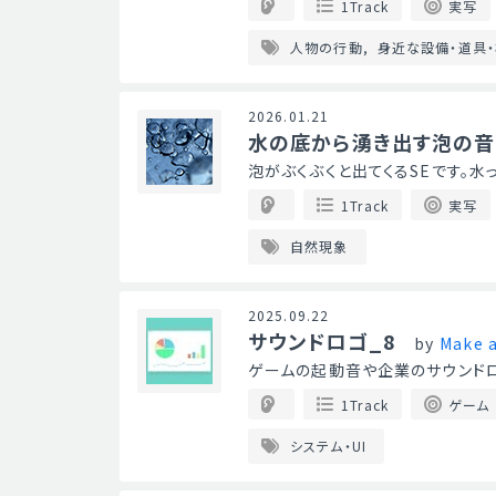
1Track
実写
人物の行動
身近な設備・道具
2026.01.21
水の底から湧き出す泡の音
泡がぶくぶくと出てくるSEです。
1Track
実写
自然現象
2025.09.22
サウンドロゴ_8
by
Make a
ゲームの起動音や企業のサウンド
1Track
ゲーム
システム・UI