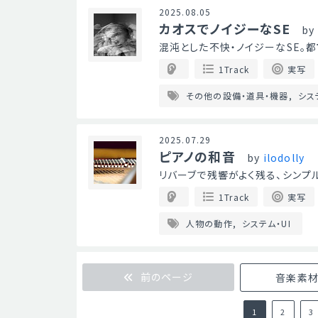
2025.08.05
カオスでノイジーなSE
by
混沌とした不快・ノイジーなSE。
1Track
実写
その他の設備・道具・機器
シス
2025.07.29
ピアノの和音
by
ilodolly
リバーブで残響がよく残る、シンプ
1Track
実写
人物の動作
システム・UI
前のページ
音楽素材 
1
2
3