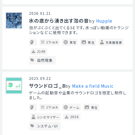
2026.01.21
水の底から湧き出す泡の音
by
Hupple
泡がぶくぶくと出てくるSEです。水っぽい動画のトランジ
ションなどに使用できます。
1Track
実写
実在
生楽器音源
2148
自然現象
2025.09.22
サウンドロゴ_8
by
Make a field Music
ゲームの起動音や企業のサウンドロゴを想定し制作し
ました。
1Track
ゲーム
実在
2056
シンセサイザー
システム・UI