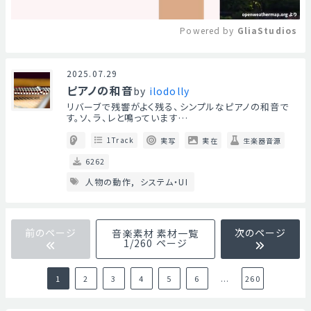
Powered by 
GliaStudios
Mute
2025.07.29
ピアノの和音
by
ilodolly
リバーブで残響がよく残る、シンプルなピアノの和音で
す。ソ、ラ、レと鳴っています…
1Track
実写
実在
生楽器音源
6262
人物の動作
システム・UI
前のページ
次のページ
音楽素材 素材一覧
1/260 ページ
1
2
3
4
5
6
...
260