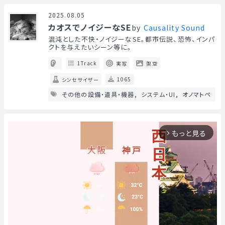
2025.08.05
カオスでノイジーなSE
by
Causality Sound
混沌とした不快・ノイジーなSE。都市伝説、恐怖、インパ
クトを与えたいシーン等に。
1Track
実写
架空
1065
シンセサイザー
その他の設備・道具・機器
システム・UI
オノマトペ
もっと見る
arrow_forward_ios