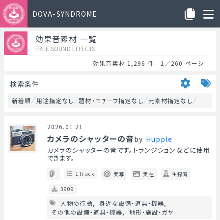
DOVA-SYNDROME
効果音素材 一覧
FREE SOUND EFFECTS
効果音素材 1,296 件 1／260 ページ
検索条件
新着順
用途指定なし
題材・モチーフ指定なし
元素材指定なし
2026.01.21
カメラのシャッターの音
by
Hupple
カメラのシャッターの音です。トランジションなどに使用
できます。
1Track
実写
実在
生録音
3909
人物の行動
身近な設備・道具・機器
その他の設備・道具・機器
地形・施設・ガヤ