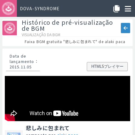
DOVA-SYNDROME
Histórico de pré-visualização
de BGM
VISUALIZAÇÃO DA BGM
Faixa BGM gratuita "悲しみに包まれて" de alaki paca
Data de
lançamento
：
2015.11.05
HTML5プレイヤー
悲しみに包まれて
composto por
alaki paca