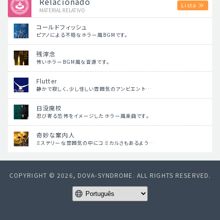
Relacionado
Lista
MATERIAL RELATIVO
コールドフィッシュ
ピアノによる不穏なホラー風BGMです。
残滓念
怖いホラーBGM風な音源です。
Flutter
静かで寂しく、少し怪しい雰囲気のアンビエント…
日没廃校
忍び寄る恐怖をイメージしたホラー風楽曲です。
奇妙な案内人
ミステリーな雰囲気の中にコミカルさもあるよう…
COPYRIGHT © 2026, DOVA-SYNDROME. ALL RIGHTS RESERVED.