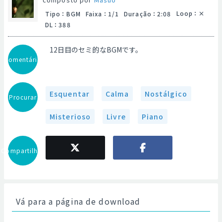
Loop
：
Tipo
：
BGM
Faixa
：
1/1
Duração
：
2:08
DL
：
388
12日目のセミ的なBGMです。
Comentário
Esquentar
Calma
Nostálgico
Procurar
Misterioso
Livre
Piano
Compartilhar
Vá para a página de download