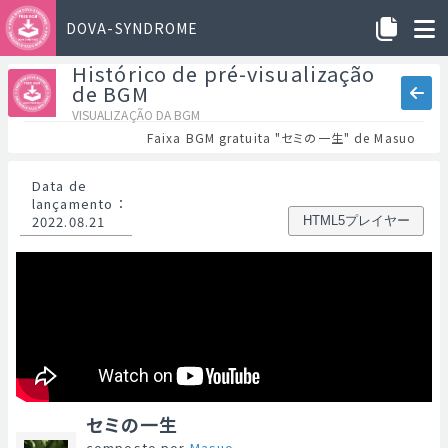
DOVA-SYNDROME
Histórico de pré-visualização
de BGM
VISUALIZAÇÃO DA BGM
Faixa BGM gratuita "セミの一生" de Masuo
Data de
lançamento
：
2022.08.21
HTML5プレイヤー
セミの一生
composto por
Masuo