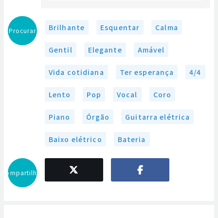
Brilhante
Esquentar
Calma
Procurar
Gentil
Elegante
Amável
Vida cotidiana
Ter esperança
4/4
Lento
Pop
Vocal
Coro
Piano
Órgão
Guitarra elétrica
Baixo elétrico
Bateria
Compartilhar