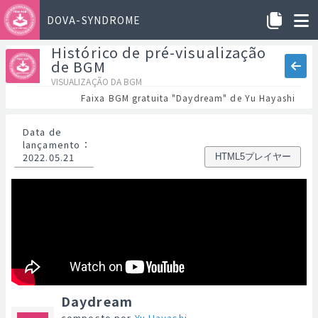
DOVA-SYNDROME
Histórico de pré-visualização
de BGM
VISUALIZAÇÃO DA BGM
Faixa BGM gratuita "Daydream" de Yu Hayashi
Data de
lançamento
：
2022.05.21
HTML5プレイヤー
Daydream
composto por
Yu Hayashi