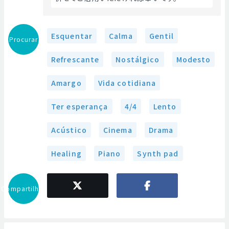
Esquentar
Calma
Gentil
Procurar
Refrescante
Nostálgico
Modesto
Amargo
Vida cotidiana
Ter esperança
4/4
Lento
Acústico
Cinema
Drama
Healing
Piano
Synth pad
Compartilhar