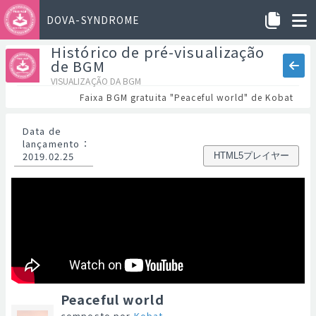
DOVA-SYNDROME
Histórico de pré-visualização
de BGM
VISUALIZAÇÃO DA BGM
Faixa BGM gratuita "Peaceful world" de Kobat
Data de
lançamento
：
2019.02.25
HTML5プレイヤー
Peaceful world
composto por
Kobat