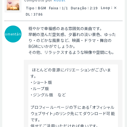
Loop
：
Tipo
：
BGM
Faixa
：
1/1
Duração
：
2:19
DL
：
3786
穏やかで幸福感のある雰囲気の楽曲です。
Comentário
早朝の澄んだ空気感、夕暮れの淡い景色、ゆった
り・のどかな風景など、映画・ドラマ・舞台の
BGMにいかがでしょうか。
その他、リラックスするような映像や空間にも。
 ほとんどの音源にバリエーションがございま
す。
・ショート版
・ループ版
・ジングル版　など
プロフィール・ページの下にある「オフィシャル
ウェブサイト」のリンク先にてダウンロード可能
です。
併せてご活用いただければ幸いです。 