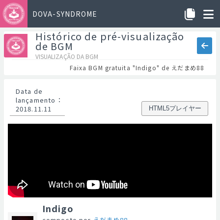
DOVA-SYNDROME
Histórico de pré-visualização
de BGM
VISUALIZAÇÃO DA BGM
Faixa BGM gratuita "Indigo" de えだまめ88
Data de
lançamento
：
2018.11.11
HTML5プレイヤー
Indigo
composto por
えだまめ88