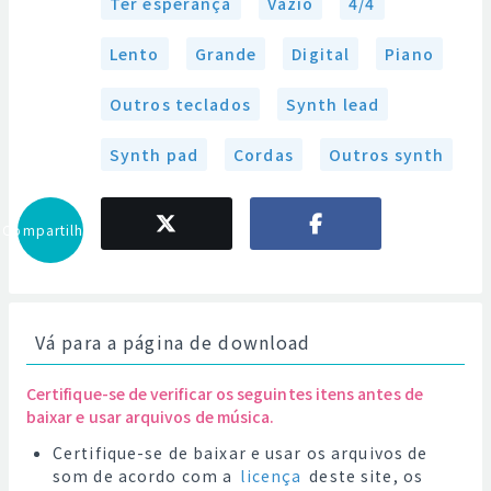
Ter esperança
Vazio
4/4
Lento
Grande
Digital
Piano
Outros teclados
Synth lead
Synth pad
Cordas
Outros synth
Compartilhar
Vá para a página de download
Certifique-se de verificar os seguintes itens antes de
baixar e usar arquivos de música.
Certifique-se de baixar e usar os arquivos de
som de acordo com a
licença
deste site, os