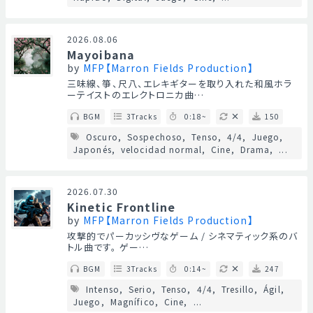
2026.08.06
Mayoibana
by
MFP【Marron Fields Production】
三味線、箏、尺八、エレキギターを取り入れた和風ホラ
ーテイストのエレクトロニカ曲…
BGM
3Tracks
0:18~
150
Oscuro
Sospechoso
Tenso
4/4
Juego
Japonés
velocidad normal
Cine
Drama
...
2026.07.30
Kinetic Frontline
by
MFP【Marron Fields Production】
攻撃的でパーカッシヴなゲーム / シネマティック系のバ
トル曲です。 ゲー…
BGM
3Tracks
0:14~
247
Intenso
Serio
Tenso
4/4
Tresillo
Ágil
Juego
Magnífico
Cine
...