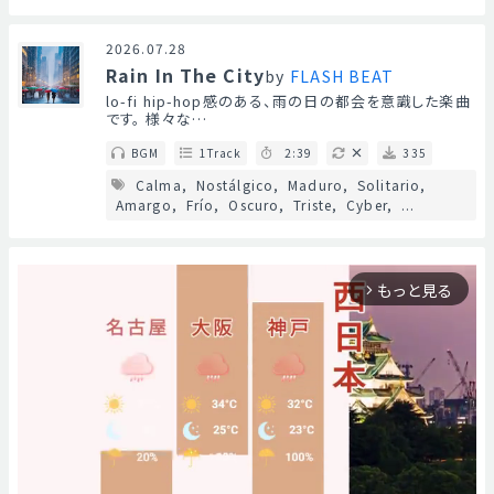
2026.07.28
Rain In The City
by
FLASH BEAT
lo-fi hip-hop感のある、雨の日の都会を意識した楽曲
です。 様々な…
BGM
1Track
2:39
335
Calma
Nostálgico
Maduro
Solitario
Amargo
Frío
Oscuro
Triste
Cyber
...
もっと見る
arrow_forward_ios