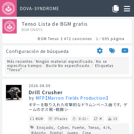
DOVA-SYNDROME
Tenso Lista de BGM gratis
BGM GRATIS
BGM Tenso 3 472 canciones 1／695 página
Configuración de búsqueda
Más recientes
Ningún material especificado
No se
especifica tiempo
Bucle No especificado
Etiquetas
"Tenso"
2026.08.09
Drill Crusher
by
MFP【Marron Fields Production】
ギターを取り入れた攻撃的なドラムンベース曲です。 ゲ
ームのボス戦・戦闘シ…
BGM
3Tracks
0:21~
15
Enojado
Cyber
Fuerte
Tenso
4/4
Rápido
Digital
Juego
Cine
...