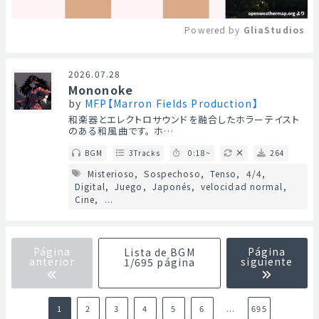
Powered by 
GliaStudios
Mute
2026.07.28
Mononoke
by
MFP【Marron Fields Production】
和楽器とエレクトロサウンドを融合したホラーテイスト
のある和風曲です。 ホ…
BGM
3Tracks
0:18~
264
Misterioso
Sospechoso
Tenso
4/4
Digital
Juego
Japonés
velocidad normal
Cine
...
Página
Página
Lista de BGM
anterior
siguiente
1/695 página
1
2
3
4
5
6
...
695