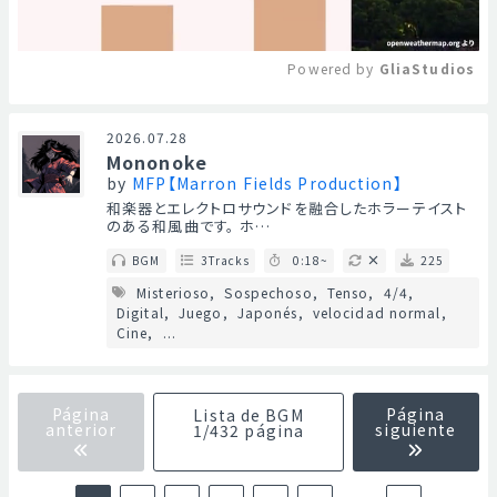
Powered by 
GliaStudios
Mute
2026.07.28
Mononoke
by
MFP【Marron Fields Production】
和楽器とエレクトロサウンドを融合したホラーテイスト
のある和風曲です。 ホ…
BGM
3Tracks
0:18~
225
Misterioso
Sospechoso
Tenso
4/4
Digital
Juego
Japonés
velocidad normal
Cine
...
Página
Página
Lista de BGM
anterior
siguiente
1/432 página