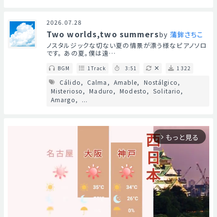
2026.07.28
Two worlds,two summers
by
蒲鉾さちこ
ノスタルジックな切ない夏の情景が漂う様なピアノソロ
です。 あの夏。僕は遠…
BGM
1Track
3:51
1322
Cálido
Calma
Amable
Nostálgico
Misterioso
Maduro
Modesto
Solitario
Amargo
...
もっと見る
arrow_forward_ios