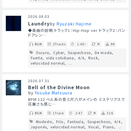
2026.08.03
Laundry
by
Ryuzaki Hajime
◆楽曲の説明 トラック1：Hip-Hop ver トラック2：バン
ドアレン…
BGM
2Tracks
1:40~
99
Oscuro
Cyber
Sospechoso
De moda
Fuerte
vida cotidiana
4/4
Rock
velocidad normal
...
2026.07.31
Bell of the Divine Moon
by
Yosuke Matsuura
BPM:122 ベル系の音と尺八がメインの ミステリアスで
荘厳さも感じ…
BGM
1Track
2:47
316
Modesto
Frío
Fantasía
Sospechoso
4/4
Japonés
velocidad normal
Vocal
Piano
...