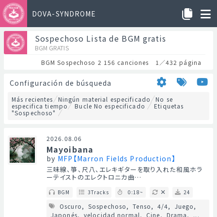
DOVA-SYNDROME
Sospechoso Lista de BGM gratis
BGM GRATIS
BGM Sospechoso 2 156 canciones 1／432 página
Configuración de búsqueda
Más recientes
Ningún material especificado
No se
especifica tiempo
Bucle No especificado
Etiquetas
"Sospechoso"
2026.08.06
Mayoibana
by
MFP【Marron Fields Production】
三味線、箏、尺八、エレキギターを取り入れた和風ホラ
ーテイストのエレクトロニカ曲…
BGM
3Tracks
0:18~
24
Oscuro
Sospechoso
Tenso
4/4
Juego
Japonés
velocidad normal
Cine
Drama
...