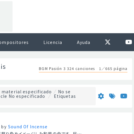
ompositores
Licencia
Ayuda
is
BGM Pasión 3 324 canciones 1／665 página
 material especificado
No se
cle No especificado
Etiquetas
by
Sound Of Incense
夏祭り色をイメージした和風の曲です。 尺…