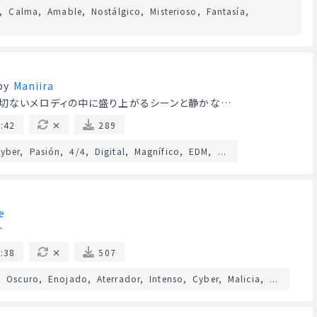
Calma
Amable
Nostálgico
Misterioso
Fantasía
by
Maniira
。切ないメロディの中に盛り上がるシーンと静かな…
:42
289
yber
Pasión
4/4
Digital
Magnífico
EDM
...
e
す
:38
507
Oscuro
Enojado
Aterrador
Intenso
Cyber
Malicia
...