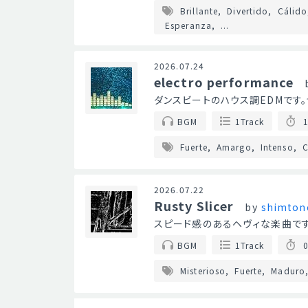
Brillante
Divertido
Cálido
Esperanza
...
2026.07.24
electro performance
ダンスビートのハウス調EDMです
BGM
1Track
1
Fuerte
Amargo
Intenso
C
2026.07.22
Rusty Slicer
by
shimton
スピード感のあるヘヴィな楽曲で
BGM
1Track
0
Misterioso
Fuerte
Maduro