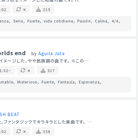
:02
215
anza
Serio
Fuerte
vida cotidiana
Pasión
Calma
4/4
orlds end
by
Aguila Jata
メージした、やや民族調の曲です。 ※この…
1:52~
517
Amable
Misterioso
Fuerte
Fantasía
Esperanza
SH BEAT
、ファンタジックでキラキラとした楽曲です。 …
:02
356