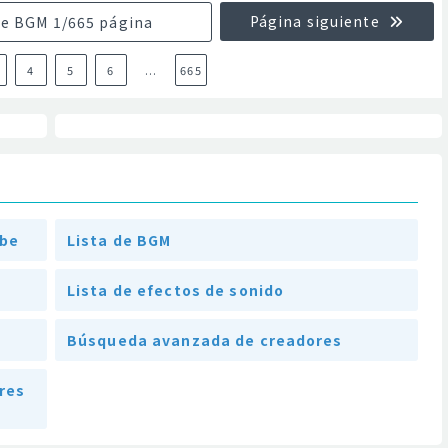
Página siguiente
de BGM 1/665 página
4
5
6
...
665
ube
Lista de BGM
Lista de efectos de sonido
Búsqueda avanzada de creadores
res