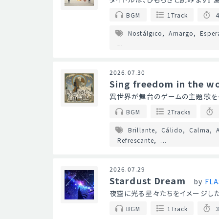
BGM
1Track
4
Nostálgico
Amargo
Esper
...
2026.07.30
Sing freedom in the w
異世界が舞台のゲームの主題歌をイ
BGM
2Tracks
Brillante
Cálido
Calma
Refrescante
...
2026.07.29
Stardust Dream
by
FLA
夜空に光る星々たちをイメージした
BGM
1Track
3