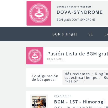
BGM gratis DOVA-SYNDROME
BGM & Jingel
SE
C
Pasión Lista de BGM grat
BGM GRATIS
Más recientes
Ningún
Configuración
especifica tiempo
Bu
de búsqueda
"Pasión"
2026.08.03
BGM - 157 - Himorogi
タイトルは、ひもろぎと読みます。 