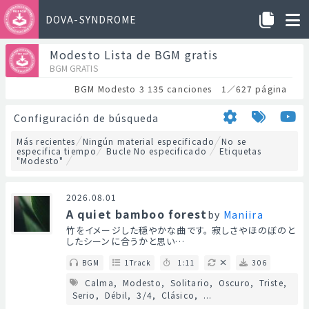
DOVA-SYNDROME
Modesto Lista de BGM gratis
BGM GRATIS
BGM Modesto 3 135 canciones 1／627 página
Configuración de búsqueda
Más recientes
Ningún material especificado
No se
especifica tiempo
Bucle No especificado
Etiquetas
"Modesto"
2026.08.01
A quiet bamboo forest
by
Maniira
竹をイメージした穏やかな曲です。 寂しさやほのぼのと
したシーンに合うかと思い…
BGM
1Track
1:11
306
Calma
Modesto
Solitario
Oscuro
Triste
Serio
Débil
3/4
Clásico
...