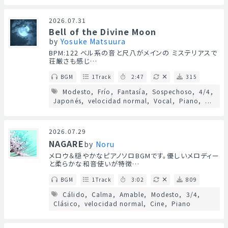
2026.07.31
Bell of the Divine Moon
by
Yosuke Matsuura
BPM:122 ベル系の音と尺八がメインの ミステリアスで
荘厳さも感じ…
BGM
1Track
2:47
315
Modesto
Frío
Fantasía
Sospechoso
4/4
Japonés
velocidad normal
Vocal
Piano
...
2026.07.29
NAGARE
by
Noru
メロウ＆穏やかなピアノソロBGMです。優しいメロディー
と柔らかな和音使いが特徴…
BGM
1Track
3:02
809
Cálido
Calma
Amable
Modesto
3/4
Clásico
velocidad normal
Cine
Piano