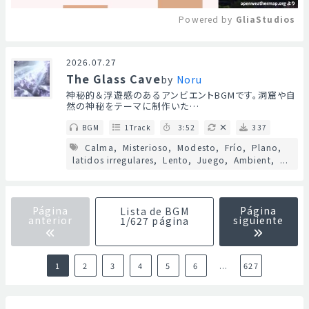
Powered by 
GliaStudios
Mute
2026.07.27
The Glass Cave
by
Noru
神秘的＆浮遊感のあるアンビエントBGMです。洞窟や自
然の神秘をテーマに制作いた…
BGM
1Track
3:52
337
Calma
Misterioso
Modesto
Frío
Plano
latidos irregulares
Lento
Juego
Ambient
...
Página
Página
Lista de BGM
anterior
siguiente
1/627 página
1
2
3
4
5
6
...
627