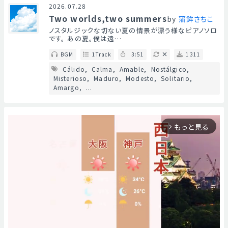
2026.07.28
Two worlds,two summers
by
蒲鉾さちこ
ノスタルジックな切ない夏の情景が漂う様なピアノソロ
です。 あの夏。僕は遠…
BGM
1Track
3:51
1311
Cálido
Calma
Amable
Nostálgico
Misterioso
Maduro
Modesto
Solitario
Amargo
...
もっと見る
arrow_forward_ios