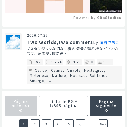
Powered by 
GliaStudios
Mute
2026.07.28
Two worlds,two summers
by
蒲鉾さちこ
ノスタルジックな切ない夏の情景が漂う様なピアノソロ
です。 あの夏。僕は遠…
BGM
1Track
3:51
1500
Cálido
Calma
Amable
Nostálgico
Misterioso
Maduro
Modesto
Solitario
Amargo
...
Página
Página
Lista de BGM
anterior
siguiente
1/845 página
1
2
3
4
5
6
...
845