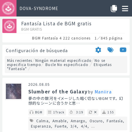
DOVA-SYNDROME
Fantasía Lista de BGM gratis
BGM GRATIS
BGM Fantasía 4 222 canciones 1／845 página
Configuración de búsqueda
Más recientes
Ningún material especificado
No se
especifica tiempo
Bucle No especificado
Etiquetas
"Fantasía"
2026.08.05
Slumber of the Galaxy
by
Maniira
夢の中の銀河をイメージした暗く切ないBGMです。 幻
想的なシーンに合うかと思…
BGM
1Track
3:19
155
Calma
Amable
Amargo
Oscuro
Fantasía
Esperanza
Fuerte
3/4
4/4
...