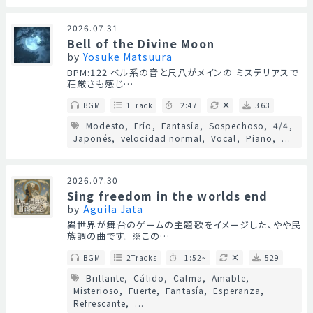
2026.07.31
Bell of the Divine Moon
by
Yosuke Matsuura
BPM:122 ベル系の音と尺八がメインの ミステリアスで
荘厳さも感じ…
BGM
1Track
2:47
363
Modesto
Frío
Fantasía
Sospechoso
4/4
Japonés
velocidad normal
Vocal
Piano
...
2026.07.30
Sing freedom in the worlds end
by
Aguila Jata
異世界が舞台のゲームの主題歌をイメージした、やや民
族調の曲です。 ※この…
BGM
2Tracks
1:52~
529
Brillante
Cálido
Calma
Amable
Misterioso
Fuerte
Fantasía
Esperanza
Refrescante
...