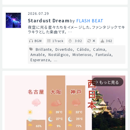
2026.07.29
Stardust Dream
by
FLASH BEAT
夜空に光る星々たちをイメージした、ファンタジックでキ
ラキラとした楽曲です。 …
BGM
1Track
3:02
362
Brillante
Divertido
Cálido
Calma
Amable
Nostálgico
Misterioso
Fantasía
Esperanza
...
もっと見る
arrow_forward_ios