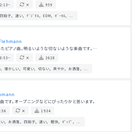
2:13~
959
四拍子
速い
ﾃﾞｼﾞﾀﾙ
EDM
ﾎﾞｰｶﾙ
...
Flehmann
たピアノ曲。明るいような切ないような楽曲です。…
0:53~
2628
い
懐かしい
可愛い
切ない
爽やか
お洒落
...
ehmann
曲です。オープニングなどにぴったりかと思います。
:56
1934
愛い
お洒落
四拍子
速い
軽快
ﾎﾟｯﾌﾟ
...