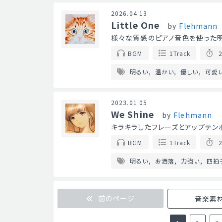
2026.04.13
Little One
by
Flehmann
様々な質感のピアノ音色を使った明
BGM
1Track
2
明るい
温かい
優しい
可愛
2023.01.05
We Shine
by
Flehmann
キラキラしたフレーズとアップテンポ
BGM
1Track
2
明るい
お洒落
力強い
四拍
前のページ
音楽素材