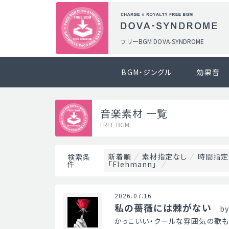
フリーBGM DOVA-SYNDROME
BGM・ジングル
効果音
音楽素材 一覧
FREE BGM
新着順
素材指定なし
時間指定
検索条
件
「Flehmann」
2026.07.16
私の薔薇には棘がない
b
かっこいい・クールな雰囲気の歌も