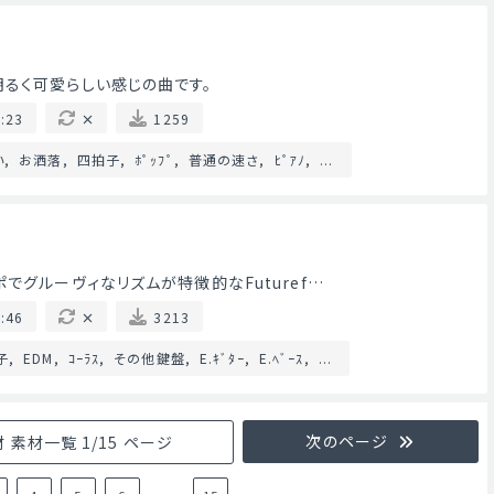
るく可愛らしい感じの曲です。
:23
1259
い
お洒落
四拍子
ﾎﾟｯﾌﾟ
普通の速さ
ﾋﾟｱﾉ
...
でグルーヴィなリズムが特徴的なFuturef…
:46
3213
子
EDM
ｺｰﾗｽ
その他鍵盤
E.ｷﾞﾀｰ
E.ﾍﾞｰｽ
...
次のページ
 素材一覧 1/15 ページ