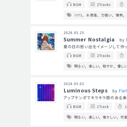
BGM
2Tracks
ｼﾘｱｽ
お洒落
力強い
情熱
2026.05.25
Summer Nostalgia
by
夏の日の思い出をイメージして作っ
BGM
2Tracks
明るい
楽しい
穏やか
優し
2026.05.02
Luminous Steps
by
Fl
アップテンポでキラキラ感のある楽
BGM
1Track
1
明るい
楽しい
懐かしい
可