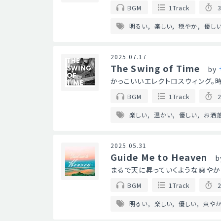
BGM
1Track
3
明るい
楽しい
穏やか
優し
2025.07.17
The Swing of Time
by
かっこいいエレクトロスウィング。
BGM
1Track
2
楽しい
温かい
優しい
お洒
2025.05.31
Guide Me to Heaven
b
まるで天に昇っていくような爽やか
BGM
1Track
2
明るい
楽しい
優しい
爽や