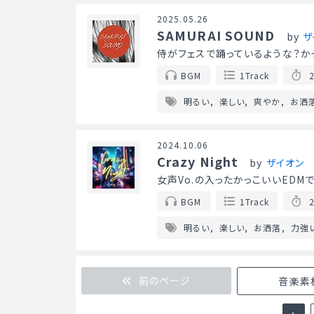
2025.05.26
SAMURAI SOUND
by
ザ
侍がフェスで踊っているような？か
BGM
1Track
2
明るい
楽しい
爽やか
お洒
2024.10.06
Crazy Night
by
ザイオン
女声Vo.の入ったかっこいいEDM
BGM
1Track
2
明るい
楽しい
お洒落
力強
前のページ
音楽素材