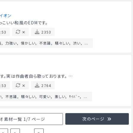
イオン
っこいい和風のEDMです。
:53
2353
落
力強い
懐かしい
不思議
騒々しい
渋い
...
です。実は作曲者自ら歌っております。 …
:53
2764
い
不思議
騒々しい
可愛い
激しい
ｻｲﾊﾞｰ
...
次のページ
 素材一覧 1/7 ページ