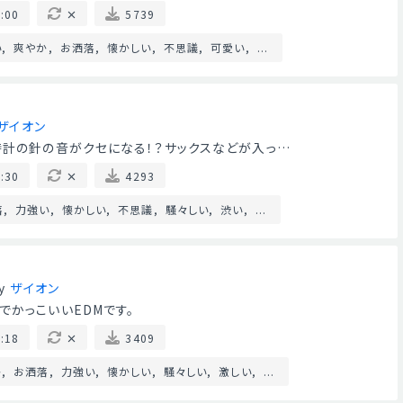
:00
5739
い
爽やか
お洒落
懐かしい
不思議
可愛い
...
ザイオン
時計の針の音がクセになる！？サックスなどが入っ…
:30
4293
落
力強い
懐かしい
不思議
騒々しい
渋い
...
y
ザイオン
でかっこいいEDMです。
:18
3409
か
お洒落
力強い
懐かしい
騒々しい
激しい
...