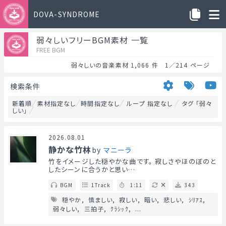
DOVA-SYNDROME
弱々しいフリーBGM素材 一覧
FREE BGM
弱々しいの音楽素材 1,066 件 1／214 ページ
検索条件
新着順
素材指定なし
時間指定なし
ループ 指定なし
タグ 「弱々
しい」
2026.08.01
静かな竹林
by
マニーラ
竹をイメージした穏やかな曲です。 寂しさやほのぼのと
したシーンに合うかと思い…
BGM
1Track
1:11
343
穏やか
慎ましい
寂しい
暗い
悲しい
ｼﾘｱｽ
弱々しい
三拍子
ｸﾗｼｯｸ
...