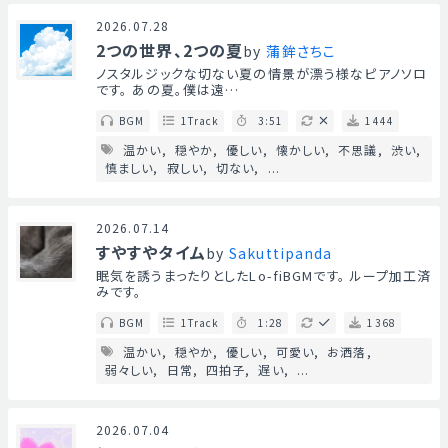
2026.07.28
2つの世界、2つの夏
by
蒲鉾さちこ
ノスタルジックな切ない夏の情景が漂う様なピアノソロ
です。 あの夏。僕は遠…
BGM
1Track
3:51
1444
温かい
穏やか
優しい
懐かしい
不思議
渋い
慎ましい
寂しい
切ない
...
2026.07.14
すやすやタイム
by
Sakuttipanda
眠気を誘うまったりとしたLo-fiBGMです。 ループ加工済
みです。
BGM
1Track
1:28
1368
温かい
穏やか
優しい
可愛い
お洒落
弱々しい
日常
四拍子
遅い
...
2026.07.04