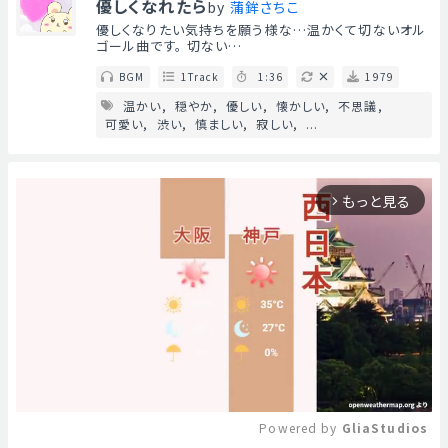
優しくなれたら
by
蒲鉾さちこ
優しくなりたい気持ちを願う様な…温かくて切ないオル
ゴール曲です。 切ない…
BGM
1Track
1:36
1979
温かい
穏やか
優しい
懐かしい
不思議
可愛い
渋い
慎ましい
寂しい
...
もっと見る
arrow_forward_ios
Powered by 
GliaStudios