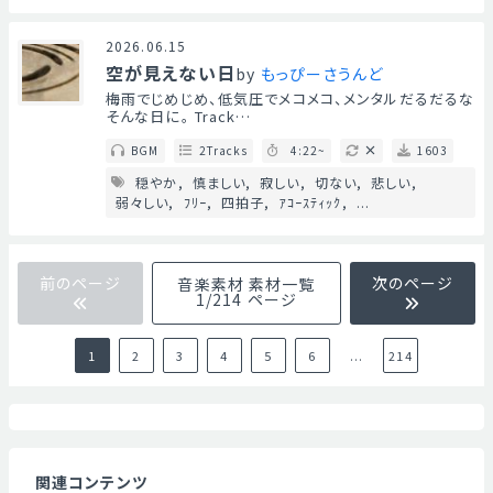
Mute
2026.06.15
空が見えない日
by
もっぴーさうんど
梅雨でじめじめ、低気圧でメコメコ、メンタルだるだるな
そんな日に。 Track…
BGM
2Tracks
4:22~
1603
穏やか
慎ましい
寂しい
切ない
悲しい
弱々しい
ﾌﾘｰ
四拍子
ｱｺｰｽﾃｨｯｸ
...
前のページ
次のページ
音楽素材 素材一覧
1/214 ページ
1
2
3
4
5
6
...
214
関連コンテンツ