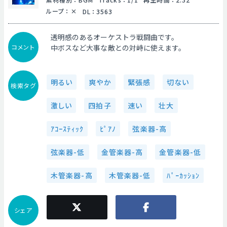
ループ
：
DL
：
3563
透明感のあるオーケストラ戦闘曲です。
コメント
中ボスなど大事な敵との対峙に使えます。
明るい
爽やか
緊張感
切ない
検索タグ
激しい
四拍子
速い
壮大
ｱｺｰｽﾃｨｯｸ
ﾋﾟｱﾉ
弦楽器-高
弦楽器-低
金管楽器-高
金管楽器-低
木管楽器-高
木管楽器-低
ﾊﾟｰｶｯｼｮﾝ
シェア