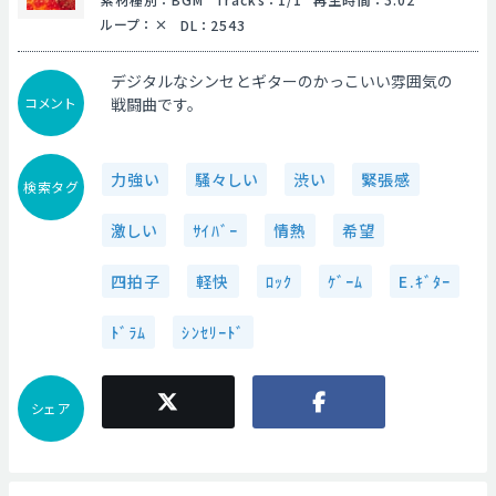
ループ
：
DL
：
2543
デジタルなシンセとギターのかっこいい雰囲気の
コメント
戦闘曲です。
力強い
騒々しい
渋い
緊張感
検索タグ
激しい
ｻｲﾊﾞｰ
情熱
希望
四拍子
軽快
ﾛｯｸ
ｹﾞｰﾑ
E.ｷﾞﾀｰ
ﾄﾞﾗﾑ
ｼﾝｾﾘｰﾄﾞ
シェア