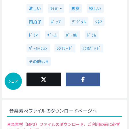
激しい
ｻｲﾊﾞｰ
悪意
怪しい
四拍子
ﾎﾟｯﾌﾟ
ﾃﾞｼﾞﾀﾙ
ｼﾈﾏ
ﾄﾞﾗﾏ
ｹﾞｰﾑ
ﾎﾞｰｶﾙ
ﾄﾞﾗﾑ
ﾊﾟｰｶｯｼｮﾝ
ｼﾝｾﾘｰﾄﾞ
ｼﾝｾﾊﾟｯﾄﾞ
その他ｼﾝｾ
シェア
音楽素材ファイルのダウンロードページへ
音楽素材（MP3）ファイルのダウンロード、ご利用の前に必ず