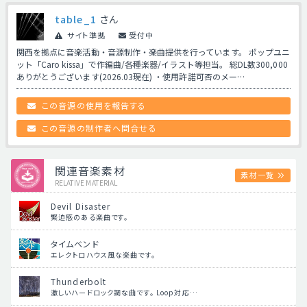
table_1
さん
サイト準拠
受付中
関西を拠点に音楽活動・音源制作・楽曲提供を行っています。 ポップユニ
ット「Caro kissa」で作編曲/各種楽器/イラスト等担当。 総DL数300,000
ありがとうございます(2026.03現在) ・使用許諾可否のメー…
この音源の使用を報告する
この音源の制作者へ問合せる
関連音楽素材
素材一覧
RELATIVE MATERIAL
Devil Disaster
緊迫感のある楽曲です。
タイムベンド
エレクトロハウス風な楽曲です。
Thunderbolt
激しいハードロック調な曲です。 Loop対応…