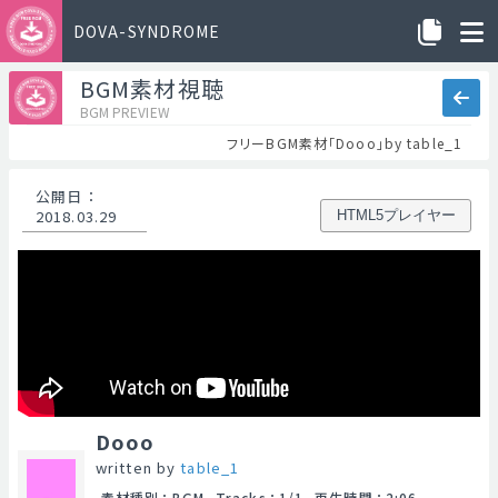
DOVA-SYNDROME
BGM素材視聴
BGM PREVIEW
フリーBGM素材「Dooo」by table_1
公開日
：
2018.03.29
HTML5プレイヤー
Dooo
written by
table_1
素材種別
：
BGM
Tracks
：
1/1
再生時間
：
2:06