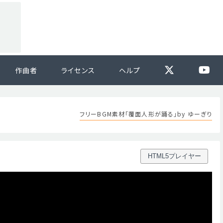
作曲者
ライセンス
ヘルプ
フリーBGM素材「覆面人形が踊る」by ゆーぎり
HTML5プレイヤー