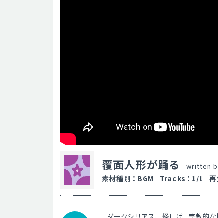
覆面人形が踊る
written 
素材種別
：
BGM
Tracks
：
1/1
再
ダークシリアス、怪しげ、宗教的な