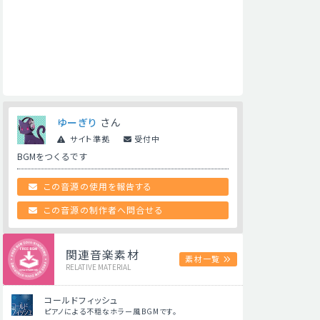
ゆーぎり
さん
サイト準拠
受付中
BGMをつくるです
この音源の使用を報告する
この音源の制作者へ問合せる
関連音楽素材
素材一覧
RELATIVE MATERIAL
コールドフィッシュ
ピアノによる不穏なホラー風BGMです。