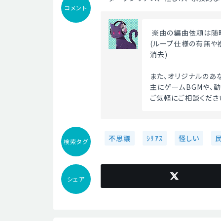
コメント
 楽曲の編曲依頼は随
(ループ仕様の有無や
消去)
また、オリジナルのあ
主にゲームBGMや、動
ご気軽にご相談ください
不思議
ｼﾘｱｽ
怪しい
検索タグ
シェア