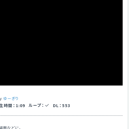
by
ゆーぎり
ループ
：
生時間
：
1:09
DL
：
553
場面などに。