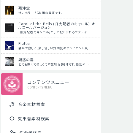
残滓念
怖いホラーBGM風な音源です。
Carol of the Bells (旧支配者のキャロル) オ
ルゴールバージョン
「旧支配者のキャロル」としても知られるウクライ…
Flutter
静かで寂しく、少し怪しい雰囲気のアンビエント風…
疑惑の霧
とても暗くて怪しくて不気味なBGMです。怪談や…
コンテンツメニュー
CONTENTS MENU
音楽素材検索
効果音素材検索
作曲者検索