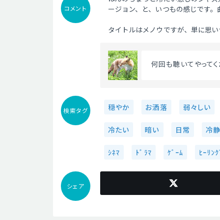
コメント
ージョン、と、いつもの感じです。
タイトルはメノウですが、単に思い
 何回も聴いてやってく
穏やか
お洒落
弱々しい
検索タグ
冷たい
暗い
日常
冷
ｼﾈﾏ
ﾄﾞﾗﾏ
ｹﾞｰﾑ
ﾋｰﾘﾝｸ
シェア