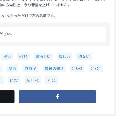
曲の方向性上、余り音量を上げていません。
つかなかっただけで石の名前です。
ださい。 
渋い
ｼﾘｱｽ
慎ましい
寂しい
切ない
静
淡白
四拍子
普通の速さ
ﾌﾞﾙｰｽ
ｼﾞｬｽﾞ
ﾞ
ﾋﾟｱﾉ
A.ﾍﾞｰｽ
ﾄﾞﾗﾑ