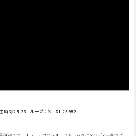
ループ
：
生時間
：
5:23
DL
：
3952
系BGMです。１トラックにフル、２トラックにメロディー抜きバ