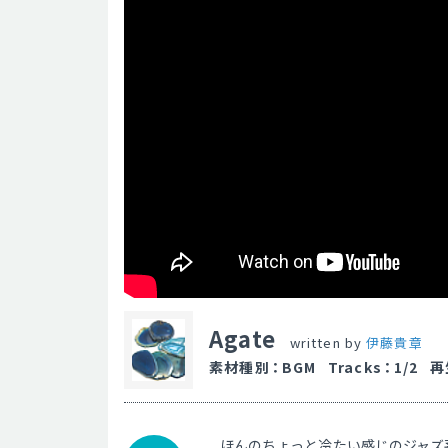
Agate
written by
伊藤貴章
素材種別
：
BGM
Tracks
：
1/2
再
ほんのちょっと冷たい感じのジャズ