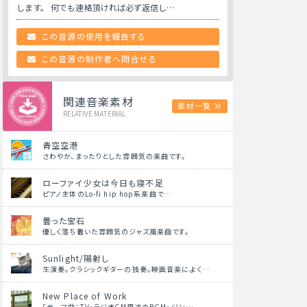
します。 何でも連絡頂ければ必ず返信し…
この音源の使用を報告する
この音源の制作者へ問合せる
関連音楽素材
素材一覧
RELATIVE MATERIAL
青空空港
さわやか、まったりとした雰囲気の楽曲です。
ローファイ少女は今日も寝不足
ピアノ主体のLo-fi hip hop系楽曲で…
曇った宝石
優しく落ち着いた雰囲気のジャズ風楽曲です。
Sunlight/陽射し
生演奏。クラシックギターの独奏。映画音楽によく…
New Place of Work
「テーマ曲：TV・ラジオCM用途のBGM・ジン…