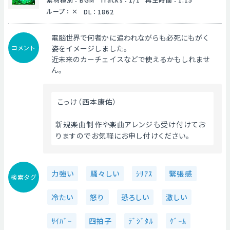
ループ
：
DL
：
1862
電脳世界で何者かに追われながらも必死にもがく
コメント
姿をイメージしました。
近未来のカーチェイスなどで使えるかもしれませ
ん。
 こっけ（西本康佑）
新規楽曲制作や楽曲アレンジも受け付けてお
りますのでお気軽にお申し付けください。 
力強い
騒々しい
ｼﾘｱｽ
緊張感
検索タグ
冷たい
怒り
恐ろしい
激しい
ｻｲﾊﾞｰ
四拍子
ﾃﾞｼﾞﾀﾙ
ｹﾞｰﾑ