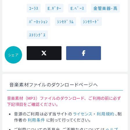
ｺｰﾗｽ
E.ｷﾞﾀｰ
E.ﾍﾞｰｽ
金管楽器-高
ﾊﾟｰｶｯｼｮﾝ
ｼﾝｾﾄﾞﾗﾑ
ｼﾝｾﾘｰﾄﾞ
ｽﾄﾘﾝｸﾞｽ
シェア
音楽素材ファイルのダウンロードページへ
音楽素材（MP3）ファイルのダウンロード、ご利用の前に必ず
下記項目をご確認ください。
音源のご利用は必ず当サイトの
ライセンス
・
利用規約
、制
作者の
利用条件
に則って行ってください。
ご利用についての不具合、ご不明な点については
ヘルプ