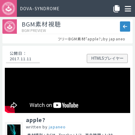
DOVA-SYNDROME
BGM素材視聴
BGM PREVIEW
フリーBGM素材「apple?」by japaneo
公開日
：
2017.11.11
HTML5プレイヤー
apple?
written by
japaneo
素材種別
：
BGM
Tracks
：
1/1
再生時間
：
1:38