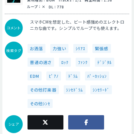
ループ
：
DL
：
778
スマホCMを想定した、ビート感強めのエレクトロ
コメント
ニカな曲です。シンプルでループでも使えます。
お洒落
力強い
ｼﾘｱｽ
緊張感
検索タグ
普通の速さ
ﾛｯｸ
ﾌｧﾝｸ
ﾃﾞｼﾞﾀﾙ
EDM
ﾋﾟｱﾉ
ﾄﾞﾗﾑ
ﾊﾟｰｶｯｼｮﾝ
その他打楽器
ｼﾝｾﾄﾞﾗﾑ
ｼﾝｾﾘｰﾄﾞ
その他ｼﾝｾ
シェア