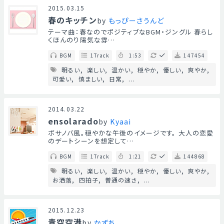
2015.03.15
春のキッチン
by
もっぴーさうんど
テーマ曲：春なのでポジティブなBGM・ジングル 春らし
くほんのり陽気な雰…
BGM
1Track
1:53
147454
明るい
楽しい
温かい
穏やか
優しい
爽やか
可愛い
慎ましい
日常
...
2014.03.22
ensolarado
by
Kyaai
ボサノバ風。穏やかな午後のイメージです。 大人の恋愛
のデートシーンを想定して…
BGM
1Track
1:21
144868
明るい
楽しい
温かい
穏やか
優しい
爽やか
お洒落
四拍子
普通の速さ
...
2015.12.23
青空空港
by
かずち