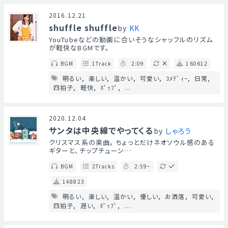
2016.12.21
shuffle shuffle
by
KK
YouTubeなどの動画に合いそうなシャッフルのリズム
が軽快なBGMです。
BGM
1Track
2:09
160612
明るい
楽しい
温かい
可愛い
ｺﾒﾃﾞｨｰ
日常
四拍子
軽快
ﾎﾟｯﾌﾟ
...
2020.12.04
サンタは中央線でやってくる
by
しゃろう
クリスマス系の楽曲。 ちょっとだけネオソウル感のある
ギターと、チップチューン…
BGM
2Tracks
2:59~
148823
明るい
楽しい
温かい
優しい
お洒落
可愛い
四拍子
遅い
ﾎﾟｯﾌﾟ
...