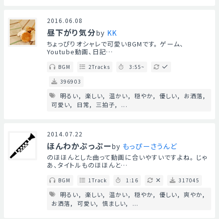
2016.06.08
昼下がり気分
by
KK
ちょっぴりオシャレで可愛いBGMです。 ゲーム、
Youtube動画、日記…
BGM
2Tracks
3:55~
396903
明るい
楽しい
温かい
穏やか
優しい
お洒落
可愛い
日常
三拍子
...
2014.07.22
ほんわかぷっぷー
by
もっぴーさうんど
のほほんとした曲って動画に合いやすいですよね。 じゃ
あ、タイトルものほほんと…
BGM
1Track
1:16
317045
明るい
楽しい
温かい
穏やか
優しい
爽やか
お洒落
可愛い
慎ましい
...