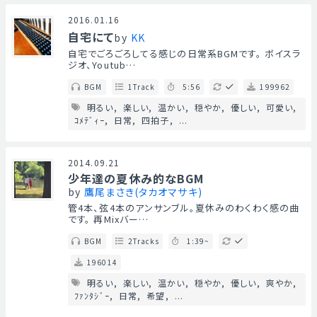
2016.01.16
自宅にて
by
KK
自宅でごろごろしてる感じの日常系BGMです。 ボイスラ
ジオ、Youtub…
BGM
1Track
5:56
199962
明るい
楽しい
温かい
穏やか
優しい
可愛い
ｺﾒﾃﾞｨｰ
日常
四拍子
...
2014.09.21
少年達の夏休み的なBGM
by
鷹尾まさき(タカオマサキ)
管4本、弦4本のアンサンブル。夏休みのわくわく感の曲
です。 再Mixバー…
BGM
2Tracks
1:39~
196014
明るい
楽しい
温かい
穏やか
優しい
爽やか
ﾌｧﾝﾀｼﾞｰ
日常
希望
...