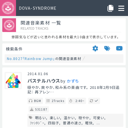
DOVA-SYNDROME
関連音楽素材 一覧
RELATED TRACKS
雰囲気などが近いと思われる素材を最大10曲まで表示しています。
検索条件
No.8027「Rainbow Jump」
の関連音楽素材
2014.01.06
パステルハウス
by
かずち
穏やか、爽やか、和み系の楽曲です。 2018年2月9日追
記： 再アレン…
BGM
2Tracks
2:40~
531187
明るい
楽しい
温かい
穏やか
可愛い
ﾌｧﾝﾀｼﾞｰ
四拍子
普通の速さ
軽快
...