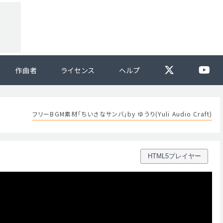
作曲者
ライセンス
ヘルプ
フリーBGM素材「ちいさなサンバ」by ゆうり(Yuli Audio Craft)
HTML5プレイヤー