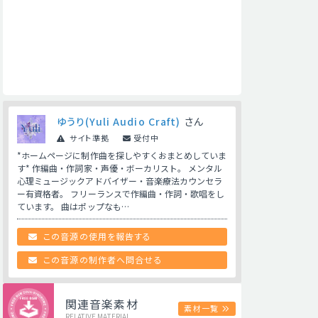
ゆうり(Yuli Audio Craft)
さん
サイト準拠
受付中
*ホームページに制作曲を探しやすくおまとめしていま
す* 作編曲・作詞家・声優・ボーカリスト。 メンタル
心理ミュージックアドバイザー・音楽療法カウンセラ
ー有資格者。 フリーランスで作編曲・作詞・歌唱をし
ています。 曲はポップなも…
この音源の使用を報告する
この音源の制作者へ問合せる
関連音楽素材
素材一覧
RELATIVE MATERIAL