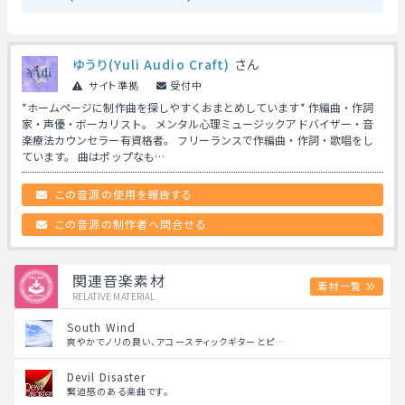
ゆうり(Yuli Audio Craft)
さん
サイト準拠
受付中
*ホームページに制作曲を探しやすくおまとめしています* 作編曲・作詞
家・声優・ボーカリスト。 メンタル心理ミュージックアドバイザー・音
楽療法カウンセラー有資格者。 フリーランスで作編曲・作詞・歌唱をし
ています。 曲はポップなも…
この音源の使用を報告する
この音源の制作者へ問合せる
関連音楽素材
素材一覧
RELATIVE MATERIAL
South Wind
爽やかでノリの良い、アコースティックギターとピ…
Devil Disaster
緊迫感のある楽曲です。