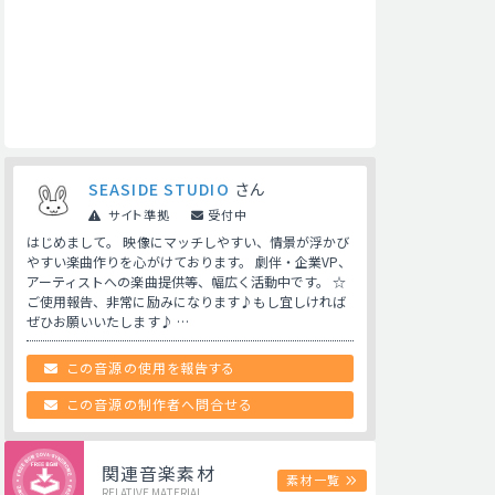
SEASIDE STUDIO
さん
サイト準拠
受付中
はじめまして。 映像にマッチしやすい、情景が浮かび
やすい楽曲作りを心がけております。 劇伴・企業VP、
アーティストへの楽曲提供等、幅広く活動中です。 ☆
ご使用報告、非常に励みになります♪もし宜しければ
ぜひお願いいたします♪ …
この音源の使用を報告する
この音源の制作者へ問合せる
関連音楽素材
素材一覧
RELATIVE MATERIAL