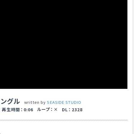
ジングル
written by
SEASIDE STUDIO
ループ
：
再生時間
：
0:06
DL
：
2328
。