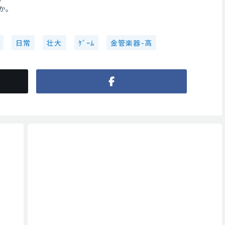
か。
日常
壮大
ｹﾞｰﾑ
金管楽器-高