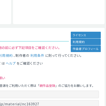
ライセンス
利用規約
用の前に必ず下記項目をご確認ください。
作曲者プロフィール
利用規約
、制作者の
利用条件
に則って行ってください。
ては
ヘルプ
をご確認ください
願い
音源をご利用いただく際は「
親作品登録
」のご協力をお願いします。
jp/material/nc163927