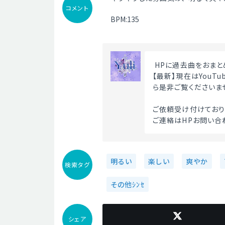
コメント
BPM:135
 HPに過去曲をおまと
【最新】現在はYouT
ら是非ご覧くださいま
ご依頼受け付けており
ご連絡はHPお問い合
明るい
楽しい
爽やか
検索タグ
その他ｼﾝｾ
シェア