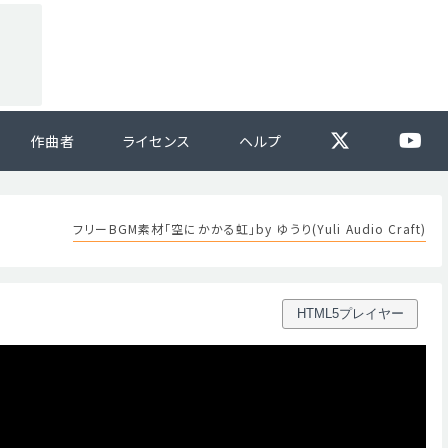
作曲者
ライセンス
ヘルプ
フリーBGM素材「空にかかる虹」by ゆうり(Yuli Audio Craft)
HTML5プレイヤー