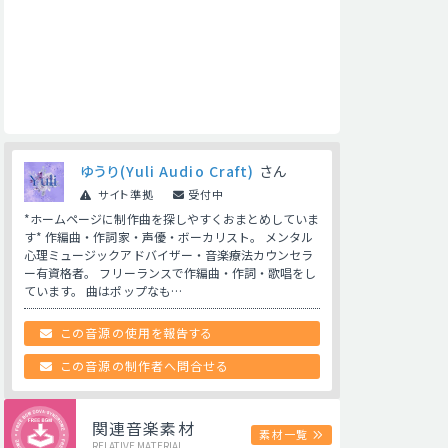
ゆうり(Yuli Audio Craft)
さん
サイト準拠
受付中
*ホームページに制作曲を探しやすくおまとめしていま
す* 作編曲・作詞家・声優・ボーカリスト。 メンタル
心理ミュージックアドバイザー・音楽療法カウンセラ
ー有資格者。 フリーランスで作編曲・作詞・歌唱をし
ています。 曲はポップなも…
この音源の使用を報告する
この音源の制作者へ問合せる
関連音楽素材
素材一覧
RELATIVE MATERIAL