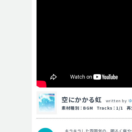
空にかかる虹
written by
ゆ
素材種別
：
BGM
Tracks
：
1/1
再
キラキラした雰囲気の、明るく爽や