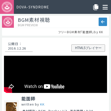
DOVA-SYNDROME
BGM素材視聴
BGM PREVIEW
フリーBGM素材「能面師」by KK
公開日
：
2016.12.26
HTML5プレイヤー
能面師
written by
KK
素材種別
：
BGM
Tracks
：
1/1
再生時間
：
3:24