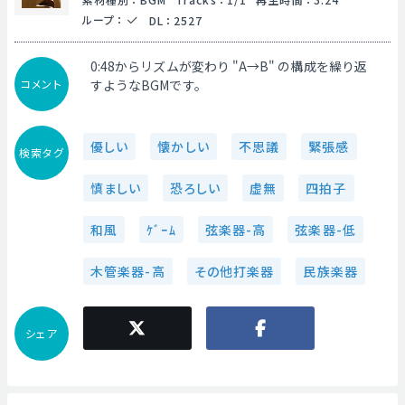
ループ
：
DL
：
2527
0:48からリズムが変わり "A→B" の構成を繰り返
コメント
すようなBGMです。
優しい
懐かしい
不思議
緊張感
検索タグ
慎ましい
恐ろしい
虚無
四拍子
和風
ｹﾞｰﾑ
弦楽器-高
弦楽器-低
木管楽器-高
その他打楽器
民族楽器
シェア