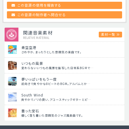
この音源の使用を報告する
この音源の制作者へ問合せる
関連音楽素材
素材一覧
RELATIVE MATERIAL
青空空港
さわやか、まったりとした雰囲気の楽曲です。
いつもの風景
変わらないいつもの風景を描写した日常系BGMで…
夢いっぱいをもう一度
前向きで爽やかな8ビートのBGM。アルバムとか…
South Wind
爽やかでノリの良い、アコースティックギターとピ…
曇った宝石
優しく落ち着いた雰囲気のジャズ風楽曲です。