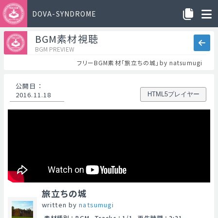
DOVA-SYNDROME
BGM素材視聴
BGM PREVIEW
フリーBGM素材「旅立ちの城」by natsumugi
公開日
：
2016.11.18
HTML5プレイヤー
旅立ちの城
written by
natsumugi
素材種別
：
BGM
Tracks
：
1/1
再生時間
：
2:21