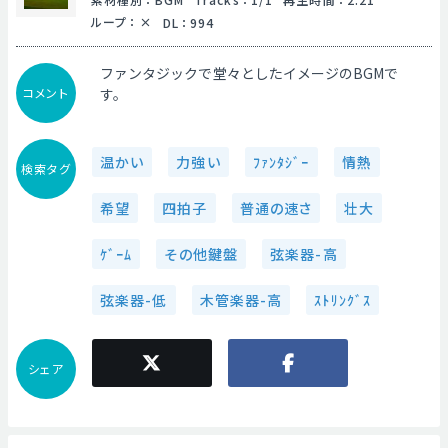
ループ
：
DL
：
994
ファンタジックで堂々としたイメージのBGMで
コメント
す。
温かい
力強い
ﾌｧﾝﾀｼﾞｰ
情熱
検索タグ
希望
四拍子
普通の速さ
壮大
ｹﾞｰﾑ
その他鍵盤
弦楽器-高
弦楽器-低
木管楽器-高
ｽﾄﾘﾝｸﾞｽ
シェア