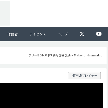
作曲者
ライセンス
ヘルプ
フリーBGM素材「姿なき囁き」by Makoto Hiramatsu
HTML5プレイヤー