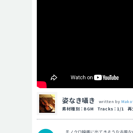
姿なき囁き
written by
Mako
素材種別
：
BGM
Tracks
：
1/1
再
モノクロ映画に出てきそうな古風な