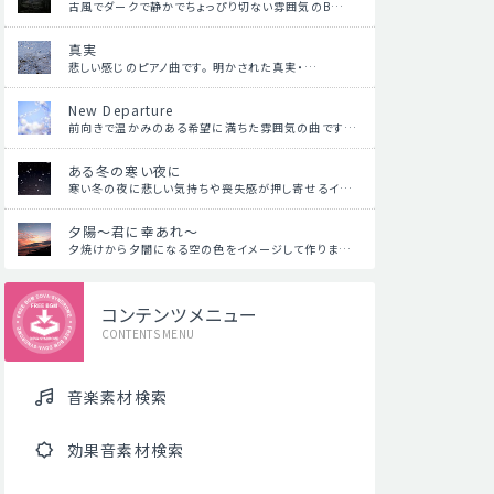
古風でダークで静かでちょっぴり切ない雰囲気のB…
真実
悲しい感じのピアノ曲です。 明かされた真実・…
New Departure
前向きで温かみのある希望に満ちた雰囲気の曲です…
ある冬の寒い夜に
寒い冬の夜に悲しい気持ちや喪失感が押し寄せるイ…
夕陽～君に幸あれ～
夕焼けから夕闇になる空の色をイメージして作りま…
コンテンツメニュー
CONTENTS MENU
音楽素材検索
効果音素材検索