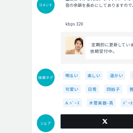
コメント
音の余韻を長めにしてありますので
kbps 320
 定期的に更新していま
依頼受付中。 
明るい
楽しい
温かい
検索タグ
可愛い
日常
四拍子
A.ﾍﾞｰｽ
木管楽器-高
ﾊﾟｰｶ
シェア