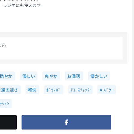
、ラジオにも使えます。
す。
穏やか
優しい
爽やか
お洒落
懐かしい
普通の速さ
軽快
ﾎﾞｻﾉﾊﾞ
ｱｺｰｽﾃｨｯｸ
A.ｷﾞﾀｰ
ｯｼｮﾝ