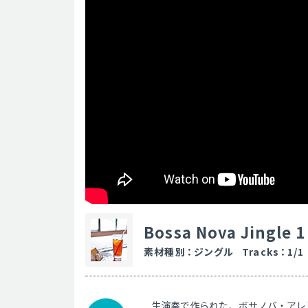
Bossa Nova Jingle 
素材種別
：
ジングル
Tracks
：
1/1
生演奏で作られた、ボサノバ・アレ