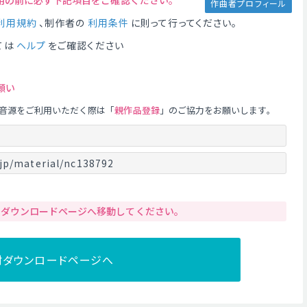
用の前に必ず下記項目をご確認ください。
作曲者プロフィール
利用規約
、制作者の
利用条件
に則って行ってください。
ては
ヘルプ
をご確認ください
願い
音源をご利用いただく際は「
親作品登録
」のご協力をお願いします。
jp/material/nc138792
りダウンロードページへ移動してください。
材ダウンロードページへ