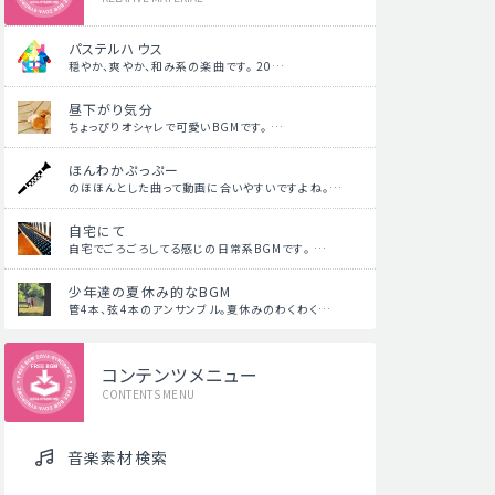
パステルハウス
穏やか、爽やか、和み系の楽曲です。 20…
昼下がり気分
ちょっぴりオシャレで可愛いBGMです。 …
ほんわかぷっぷー
のほほんとした曲って動画に合いやすいですよね。…
自宅にて
自宅でごろごろしてる感じの日常系BGMです。 …
少年達の夏休み的なBGM
管4本、弦4本のアンサンブル。夏休みのわくわく…
コンテンツメニュー
CONTENTS MENU
音楽素材検索