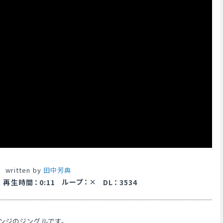
1
written by
田中芳典
ループ
：
再生時間
：
0:11
DL
：
3534
ンジのジングルです。