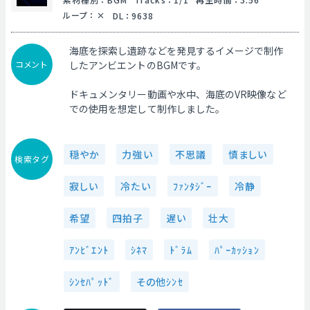
ループ
：
DL
：
9638
海底を探索し遺跡などを発見するイメージで制作
コメント
したアンビエントのBGMです。
ドキュメンタリー動画や水中、海底のVR映像など
での使用を想定して制作しました。
穏やか
力強い
不思議
慎ましい
検索タグ
寂しい
冷たい
ﾌｧﾝﾀｼﾞｰ
冷静
希望
四拍子
遅い
壮大
ｱﾝﾋﾞｴﾝﾄ
ｼﾈﾏ
ﾄﾞﾗﾑ
ﾊﾟｰｶｯｼｮﾝ
ｼﾝｾﾊﾟｯﾄﾞ
その他ｼﾝｾ