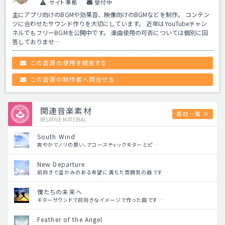
サイト準拠
受付中
主にアプリ向けのBGMや効果音、映像向けのBGMなどを制作。 コンテン
ツに合わせたサウンド作りを大切にしています。 近年はYouTubeチャン
ネルでもフリーBGMを公開中です。 楽曲使用の可否については個別に回
答しておりませ…
この音源の使用を報告する
この音源の制作者へ問合せる
関連音楽素材
素材一覧
RELATIVE MATERIAL
South Wind
爽やかでノリの良い、アコースティックギターとピ…
New Departure
前向きで温かみのある希望に満ちた雰囲気の曲です…
僕たちの未来へ
ギターサウンドで前向きなイメージで作った曲です…
Feather of the Angel