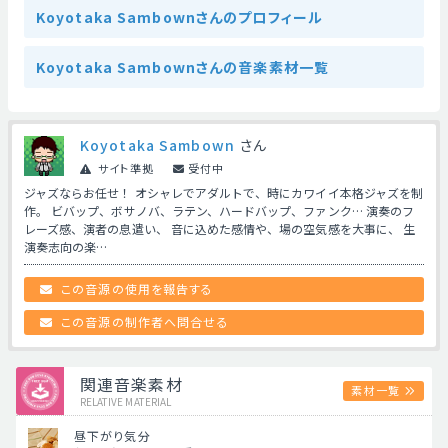
Koyotaka Sambownさんのプロフィール
Koyotaka Sambownさんの音楽素材一覧
Koyotaka Sambown
さん
サイト準拠
受付中
ジャズならお任せ！ オシャレでアダルトで、時にカワイイ本格ジャズを制
作。 ビバップ、ボサノバ、ラテン、ハードバップ、ファンク… 演奏のフ
レーズ感、演者の息遣い、 音に込めた感情や、場の空気感を大事に、 生
演奏志向の楽…
この音源の使用を報告する
この音源の制作者へ問合せる
関連音楽素材
素材一覧
RELATIVE MATERIAL
昼下がり気分