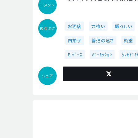
コメント
お洒落
力強い
騒々しい
検索タグ
四拍子
普通の速さ
鈍重
E.ﾍﾞｰｽ
ﾊﾟｰｶｯｼｮﾝ
ｼﾝｾﾄﾞﾗ
シェア