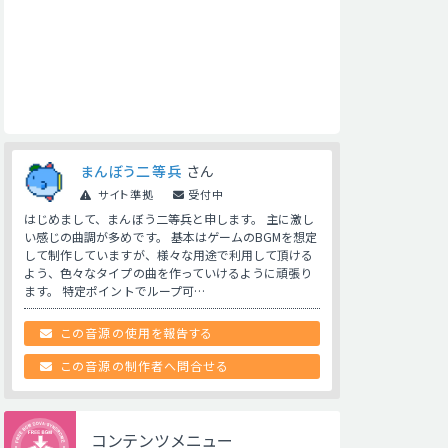
まんぼう二等兵
さん
サイト準拠
受付中
はじめまして、まんぼう二等兵と申します。 主に激し
い感じの曲調が多めです。 基本はゲームのBGMを想定
して制作していますが、様々な用途で利用して頂ける
よう、色々なタイプの曲を作っていけるように頑張り
ます。 特定ポイントでループ可…
この音源の使用を報告する
この音源の制作者へ問合せる
コンテンツメニュー