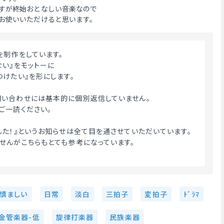
すが終始おとなしい音楽なので
お使いいただけると思います。
を制作をしています。
ない』をモットーに
つけたい』を形にします。
い合わせには基本的に個別返信していません。
ご一読ください。
した！』というお知らせは全て目を通させていただいています。
せんがこちらもとても参考になっています。
 
慎ましい
日常
淡白
三拍子
変拍子
ﾄﾞﾗﾏ
金管楽器-低
旋律打楽器
民族楽器