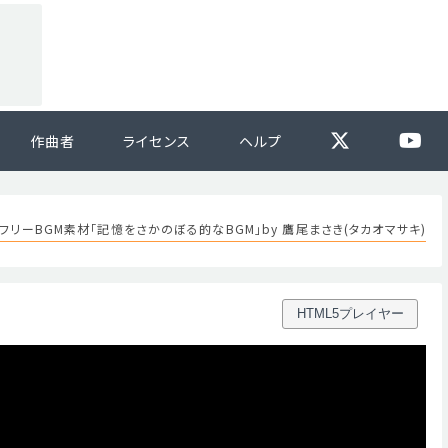
作曲者
ライセンス
ヘルプ
フリーBGM素材「記憶をさかのぼる的なBGM」by 鷹尾まさき(タカオマサキ)
HTML5プレイヤー