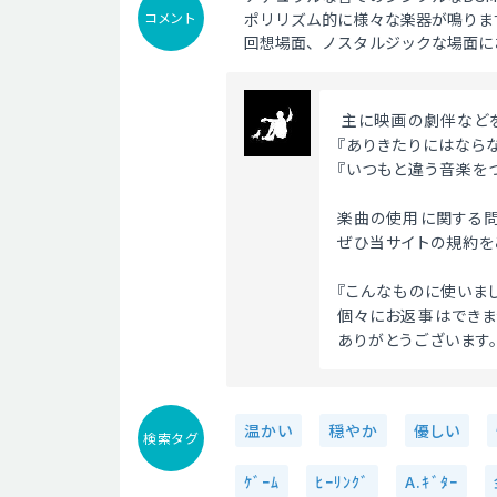
コメント
ポリリズム的に様々な楽器が鳴りま
回想場面、ノスタルジックな場面に
 主に映画の劇伴など
『ありきたりにはなら
『いつもと違う音楽を
楽曲の使用に関する問
ぜひ当サイトの規約を
『こんなものに使いま
個々にお返事はできま
ありがとうございます。
温かい
穏やか
優しい
検索タグ
ｹﾞｰﾑ
ﾋｰﾘﾝｸﾞ
A.ｷﾞﾀｰ