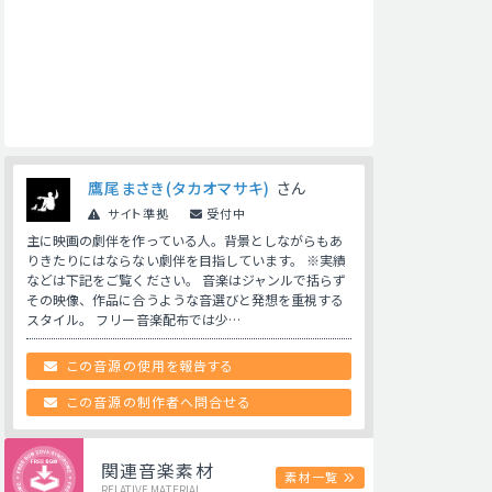
鷹尾まさき(タカオマサキ)
さん
サイト準拠
受付中
主に映画の劇伴を作っている人。背景としながらもあ
りきたりにはならない劇伴を目指しています。 ※実績
などは下記をご覧ください。 音楽はジャンルで括らず
その映像、作品に合うような音選びと発想を重視する
スタイル。 フリー音楽配布では少…
この音源の使用を報告する
この音源の制作者へ問合せる
関連音楽素材
素材一覧
RELATIVE MATERIAL