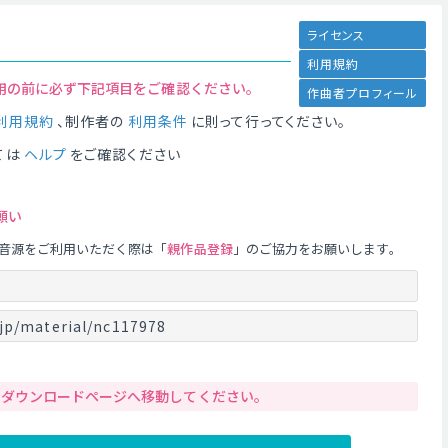
ライセンス
利用規約
用の前に必ず下記項目をご確認ください。
作曲者プロフィール
利用規約
、制作者の
利用条件
に則って行ってください。
ては
ヘルプ
をご確認ください
願い
音源をご利用いただく際は「
親作品登録
」のご協力をお願いします。
jp/material/nc117978
りダウンロードページへ移動してください。