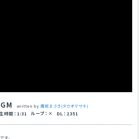
BGM
written by
鷹尾まさき(タカオマサキ)
ループ
：
生時間
：
1:31
DL
：
2351
Mです。