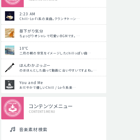
2:23 AM
Chill・Lo-Fi系の楽曲。クランチトーン…
昼下がり気分
ちょっぴりオシャレで可愛いBGMです。 …
10℃
二月の朝の空気をイメージしたchillっぽい曲…
ほんわかぷっぷー
のほほんとした曲って動画に合いやすいですよね。…
You and Me
おだやかで優しいChill / Lo-fi系楽…
コンテンツメニュー
CONTENTS MENU
音楽素材検索