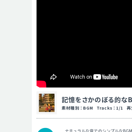
記憶をさかのぼる的な
素材種別
：
BGM
Tracks
：
1/1
再
ナチュラルな音でのシンプルなBG