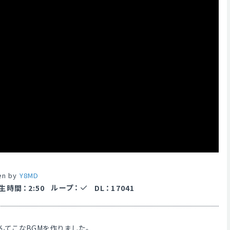
en by
Y8MD
ループ
：
生時間
：
2:50
DL
：
17041
んてこなBGMを作りました。