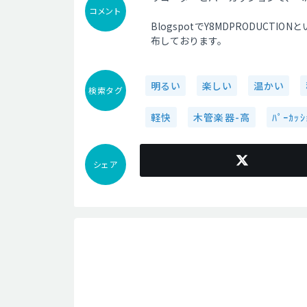
コメント
BlogspotでY8MDPRODUC
布しております。
明るい
楽しい
温かい
検索タグ
軽快
木管楽器-高
ﾊﾟｰｶｯｼ
シェア