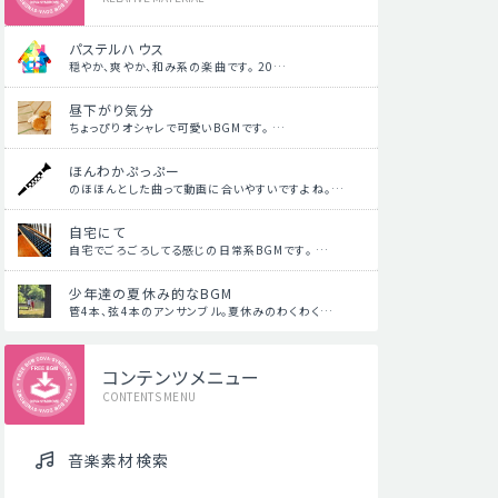
パステルハウス
穏やか、爽やか、和み系の楽曲です。 20…
昼下がり気分
ちょっぴりオシャレで可愛いBGMです。 …
ほんわかぷっぷー
のほほんとした曲って動画に合いやすいですよね。…
自宅にて
自宅でごろごろしてる感じの日常系BGMです。 …
少年達の夏休み的なBGM
管4本、弦4本のアンサンブル。夏休みのわくわく…
コンテンツメニュー
CONTENTS MENU
音楽素材検索