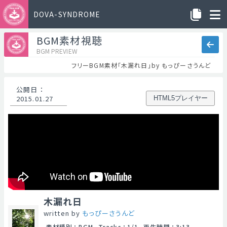
DOVA-SYNDROME
BGM素材視聴
BGM PREVIEW
フリーBGM素材「木漏れ日」by もっぴーさうんど
公開日
：
2015.01.27
HTML5プレイヤー
木漏れ日
written by
もっぴーさうんど
素材種別
：
BGM
Tracks
：
1/1
再生時間
：
3:13