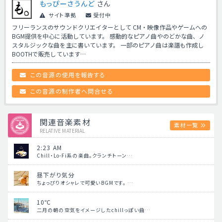
もっぴーさうんど
さん
サイト準拠
受付中
フリーランスのサウンドクリエイターとして CM・映像作品やゲームへの
BGM提供を中心に活動しています。 感動的なピアノ曲やのどかな曲、ノ
スタルジックな曲を主に書いています。 一部のピアノ曲は楽譜も作成し
BOOTHで販売しています…
この音源の使用を報告する
この音源の制作者へ問合せる
関連音楽素材
素材一覧
RELATIVE MATERIAL
2:23 AM
Chill・Lo-Fi系の楽曲。クランチトーン…
昼下がり気分
ちょっぴりオシャレで可愛いBGMです。 …
10℃
二月の朝の空気をイメージしたchillっぽい曲…