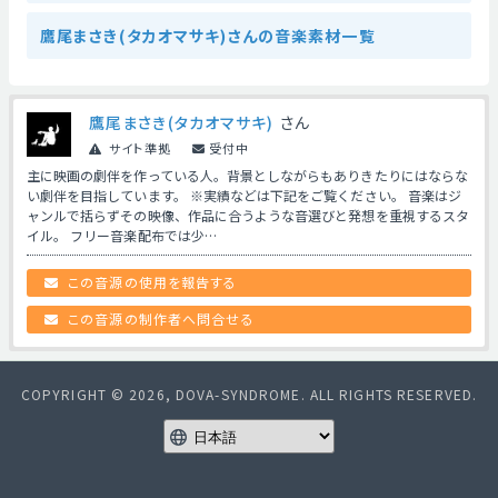
鷹尾まさき(タカオマサキ)さんの音楽素材一覧
鷹尾まさき(タカオマサキ)
さん
サイト準拠
受付中
主に映画の劇伴を作っている人。背景としながらもありきたりにはならな
い劇伴を目指しています。 ※実績などは下記をご覧ください。 音楽はジ
ャンルで括らずその映像、作品に合うような音選びと発想を重視するスタ
イル。 フリー音楽配布では少…
この音源の使用を報告する
この音源の制作者へ問合せる
COPYRIGHT © 2026, DOVA-SYNDROME. ALL RIGHTS RESERVED.